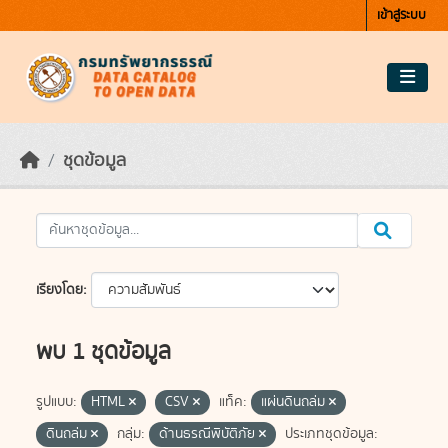
Skip to main content
เข้าสู่ระบบ
ชุดข้อมูล
เรียงโดย
พบ 1 ชุดข้อมูล
รูปแบบ:
HTML
CSV
แท็ค:
แผ่นดินถล่ม
ดินถล่ม
กลุ่ม:
ด้านธรณีพิบัติภัย
ประเภทชุดข้อมูล: