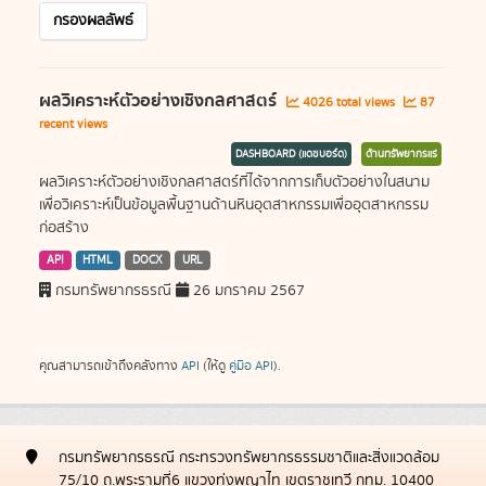
กรองผลลัพธ์
ผลวิเคราะห์ตัวอย่างเชิงกลศาสตร์
4026 total views
87
recent views
DASHBOARD (แดชบอร์ด)
ด้านทรัพยากรแร่
ผลวิเคราะห์ตัวอย่างเชิงกลศาสตร์ที่ได้จากการเก็บตัวอย่างในสนาม
เพื่อวิเคราะห์เป็นข้อมูลพื้นฐานด้านหินอุตสาหกรรมเพื่ออุตสาหกรรม
ก่อสร้าง
API
HTML
DOCX
URL
กรมทรัพยากรธรณี
26 มกราคม 2567
คุณสามารถเข้าถึงคลังทาง
API
(ให้ดู
คู่มือ API
).
กรมทรัพยากรธรณี กระทรวงทรัพยากรธรรมชาติและสิ่งแวดล้อม
75/10 ถ.พระรามที่6 แขวงทุ่งพญาไท เขตราชเทวี กทม. 10400