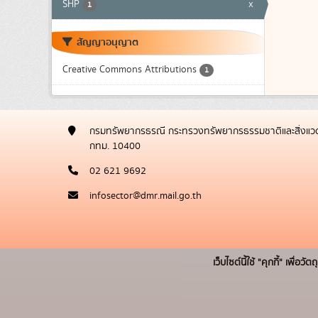
SHP
x
1
สัญญาอนุญาต
Creative Commons Attributions
1
กรมทรัพยากรธรณี กระทรวงทรัพยากรธรรมชาติและสิ่งแวด
กทม. 10400
02 621 9692
infosector@dmr.mail.go.th
เว็บไซต์นี้ใช้ "คุกกี้" เพื