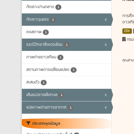
กัดเซาะปานกลาง
1
การศึก
กัดเซาะรุนแรง
x
1
ดาวเทีย
CSV
คงสภาพ
1
กรม
ธรณีวิทยาสิ่งแวดล้อม
x
1
ภาพถ่ายดาวเทียม
1
คุณสาม
สถานภาพการเปลี่ยนแปลง
1
สะสมตัว
1
เส้นแนวชายฝั่งทะเล
x
1
แปลภาพถ่ายทางอากาศ
x
1
ประเภทชุดข้อมูล