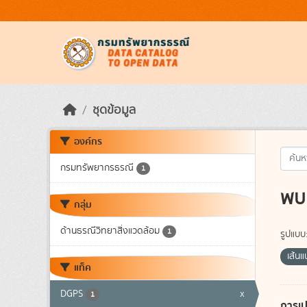
Skip to main content
ชุดข้อมูล
องค์กร
กรมทรัพยากรธรณี
1
พบ 
กลุ่ม
ด้านธรณีวิทยาสิ่งแวดล้อม
1
รูปแบบ
เส้น
แท็ค
DGPS
x
1
การเป