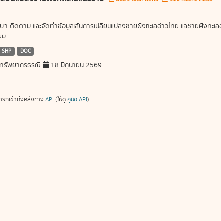
ษา ติดตาม และจัดทำข้อมูลเส้นการเปลี่ยนแปลงชายฝั่งทะเลอ่าวไทย แลชายฝั่งท
ม...
SHP
DOC
ทรัพยากรธรณี
18 มิถุนายน 2569
ารถเข้าถึงคลังทาง
API
(ให้ดู
คู่มือ API
).