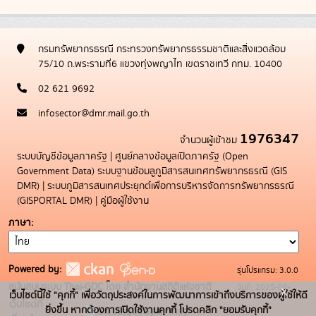
กรมทรัพยากรธรณี กระทรวงทรัพยากรธรรมชาติและสิ่งแวดล้อม
75/10 ถ.พระรามที่6 แขวงทุ่งพญาไท เขตราชเทวี กทม. 10400
02 621 9692
infosector@dmr.mail.go.th
1976347
จำนวนผู้เข้าชม
ระบบบัญชีข้อมูลภาครัฐ
|
ศูนย์กลางข้อมูลเปิดภาครัฐ (Open
Government Data)
ระบบฐานข้อมลูภูมิสารสนเทศทรัพยากรธรณี (GIS
DMR)
|
ระบบภูมิสารสนเทศประยุกต์เพื่อการบริหารจัดการทรัพยากรธรณี
(GISPORTAL DMR)
|
คู่มือผู้ใช้งาน
ภาษา
Powered by:
รุ่นโปรแกรม: 3.0.0
สนับสนุนระบบ Thai-GDC โดย สำนักงานสถิติแห่งชาติ
วันที่: 2025-05-
x
เว็บไซต์นี้ใช้ "คุกกี้" เพื่อวัตถุประสงค์ในการพัฒนาการเข้าถึงบริการของผู้ใช้ให้ดี
เว็บไซต์ที่
19
ยิ่งขึ้น หากต้องการเปิดใช้งานคุกกี้ โปรดคลิก "ยอมรับคุกกี้"
ระบบบัญชีข้อมูลภาครัฐ