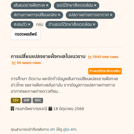
เส้นแนวชายฝั่งทะเล
ธรณีวิทยาสิ่งแวดล้อม
สถานภาพการเปลี่ยนแปลง
แปลภาพถ่ายทางอากาศ
สะสมตัว
กลุ่ม:
ด้านธรณีวิทยาสิ่งแวดล้อม
กรองผลลัพธ์
การเปลี่ยนแปลงชายฝั่งทะเลในแนวราบ
5840 total views
99 recent views
ด้านธรณีวิทยาสิ่งแวดล้อม
การศึกษา ติดตาม และจัดทำข้อมูลเส้นการเปลี่ยนแปลงชายฝั่งทะเล
อ่าวไทย แลชายฝั่งทะเลอันดามัน จากข้อมูลการแปลภาพถ่ายทาง
อากาศและภาพถ่ายดาวเทียม...
CSV
SHP
DOC
กรมทรัพยากรธรณี
18 มิถุนายน 2569
คุณสามารถเข้าถึงคลังทาง
API
(ให้ดู
คู่มือ API
).