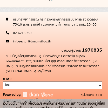
กรมทรัพยากรธรณี กระทรวงทรัพยากรธรรมชาติและสิ่งแวดล้อม
75/10 ถ.พระรามที่6 แขวงทุ่งพญาไท เขตราชเทวี กทม. 10400
02 621 9692
infosector@dmr.mail.go.th
1970835
จำนวนผู้เข้าชม
ระบบบัญชีข้อมูลภาครัฐ
|
ศูนย์กลางข้อมูลเปิดภาครัฐ (Open
Government Data)
ระบบฐานข้อมลูภูมิสารสนเทศทรัพยากรธรณี (GIS
DMR)
|
ระบบภูมิสารสนเทศประยุกต์เพื่อการบริหารจัดการทรัพยากรธรณี
(GISPORTAL DMR)
|
คู่มือผู้ใช้งาน
ภาษา
Powered by:
รุ่นโปรแกรม: 3.0.0
สนับสนุนระบบ Thai-GDC โดย สำนักงานสถิติแห่งชาติ
วันที่: 2025-05-
x
เว็บไซต์นี้ใช้ "คุกกี้" เพื่อวัตถุประสงค์ในการพัฒนาการเข้าถึงบริการของผู้ใช้ให้ดี
เว็บไซต์ที่