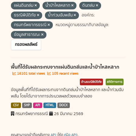
แผ่นดินถล่ม
น้ำป่าไหลหลาก
ดินถล่ม
ธรณีพิบัติภัย
น้ำท่วมฉับพลัน
องค์กร:
กรมทรัพยากรธรณี
หมวดหมู่ตามธรรมาภิบาลข้อมูล:
ข้อมูลสาธารณะ
กรองผลลัพธ์
พื้นที่ได้รับผลกระทบจากแผ่นดินถล่มและน้ำป่าไหลหลาก
16101 total views
105 recent views
ด้านธรณีพิบัติภัย
สถิติทางการ
ข้อมูลพื้นที่ที่ได้รับผลกระทบจากดินถล่มน้ำป่าไหลหลาก และน้ำท่วมฉับ
พลัน โดยได้มาจากการประมวลผลด้วยแบบจำลอง
CSV
SHP
API
HTML
DOCX
กรมทรัพยากรธรณี
26 มีนาคม 2569
คุณสามารถเข้าถึงคลังทาง
API
(ให้ดู
คู่มือ API
).