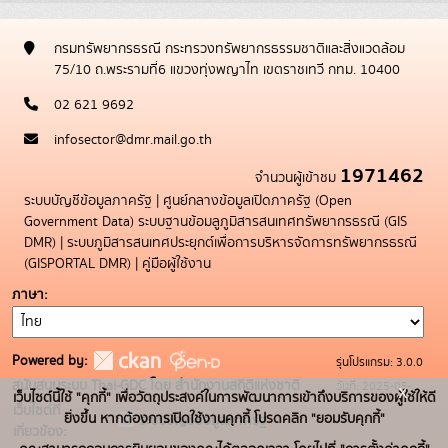
กรมทรัพยากรธรณี กระทรวงทรัพยากรธรรมชาติและสิ่งแวดล้อม
75/10 ถ.พระรามที่6 แขวงทุ่งพญาไท เขตราชเทวี กทม. 10400
02 621 9692
infosector@dmr.mail.go.th
1971462
จำนวนผู้เข้าชม
ระบบบัญชีข้อมูลภาครัฐ
|
ศูนย์กลางข้อมูลเปิดภาครัฐ (Open
Government Data)
ระบบฐานข้อมลูภูมิสารสนเทศทรัพยากรธรณี (GIS
DMR)
|
ระบบภูมิสารสนเทศประยุกต์เพื่อการบริหารจัดการทรัพยากรธรณี
(GISPORTAL DMR)
|
คู่มือผู้ใช้งาน
ภาษา
Powered by:
รุ่นโปรแกรม: 3.0.0
สนับสนุนระบบ Thai-GDC โดย สำนักงานสถิติแห่งชาติ
วันที่: 2025-05-
x
เว็บไซต์นี้ใช้ "คุกกี้" เพื่อวัตถุประสงค์ในการพัฒนาการเข้าถึงบริการของผู้ใช้ให้ดี
เว็บไซต์ที่
19
ยิ่งขึ้น หากต้องการเปิดใช้งานคุกกี้ โปรดคลิก "ยอมรับคุกกี้"
ระบบบัญชีข้อมูลภาครัฐ
เกี่ยวข้อง: