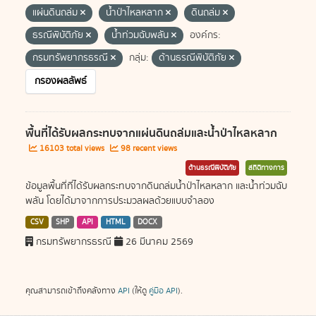
แผ่นดินถล่ม
น้ำป่าไหลหลาก
ดินถล่ม
ธรณีพิบัติภัย
น้ำท่วมฉับพลัน
องค์กร:
กรมทรัพยากรธรณี
กลุ่ม:
ด้านธรณีพิบัติภัย
กรองผลลัพธ์
พื้นที่ได้รับผลกระทบจากแผ่นดินถล่มและน้ำป่าไหลหลาก
16103 total views
98 recent views
ด้านธรณีพิบัติภัย
สถิติทางการ
ข้อมูลพื้นที่ที่ได้รับผลกระทบจากดินถล่มน้ำป่าไหลหลาก และน้ำท่วมฉับ
พลัน โดยได้มาจากการประมวลผลด้วยแบบจำลอง
CSV
SHP
API
HTML
DOCX
กรมทรัพยากรธรณี
26 มีนาคม 2569
คุณสามารถเข้าถึงคลังทาง
API
(ให้ดู
คู่มือ API
).