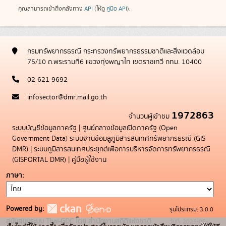
คุณสามารถเข้าถึงคลังทาง
API
(ให้ดู
คู่มือ API
).
กรมทรัพยากรธรณี กระทรวงทรัพยากรธรรมชาติและสิ่งแวดล้อม
75/10 ถ.พระรามที่6 แขวงทุ่งพญาไท เขตราชเทวี กทม. 10400
02 621 9692
infosector@dmr.mail.go.th
1972863
จำนวนผู้เข้าชม
ระบบบัญชีข้อมูลภาครัฐ
|
ศูนย์กลางข้อมูลเปิดภาครัฐ (Open
Government Data)
ระบบฐานข้อมลูภูมิสารสนเทศทรัพยากรธรณี (GIS
DMR)
|
ระบบภูมิสารสนเทศประยุกต์เพื่อการบริหารจัดการทรัพยากรธรณี
(GISPORTAL DMR)
|
คู่มือผู้ใช้งาน
ภาษา
Powered by:
รุ่นโปรแกรม: 3.0.0
สนับสนุนระบบ Thai-GDC โดย สำนักงานสถิติแห่งชาติ
วันที่: 2025-05-
x