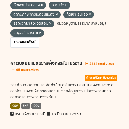
กัดเซาะปานกลาง
สะสมตัว
สถานภาพการเปลี่ยนแปลง
กัดเซาะรุนแรง
ธรณีวิทยาสิ่งแวดล้อม
หมวดหมู่ตามธรรมาภิบาลข้อมูล:
ข้อมูลสาธารณะ
กรองผลลัพธ์
การเปลี่ยนแปลงชายฝั่งทะเลในแนวราบ
5832 total views
95 recent views
ด้านธรณีวิทยาสิ่งแวดล้อม
การศึกษา ติดตาม และจัดทำข้อมูลเส้นการเปลี่ยนแปลงชายฝั่งทะเล
อ่าวไทย แลชายฝั่งทะเลอันดามัน จากข้อมูลการแปลภาพถ่ายทาง
อากาศและภาพถ่ายดาวเทียม...
CSV
SHP
DOC
กรมทรัพยากรธรณี
18 มิถุนายน 2569