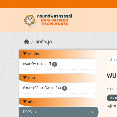
Skip to main content
ชุดข้อมูล
องค์กร
กรมทรัพยากรธรณี
1
พบ 
กลุ่ม
ด้านธรณีวิทยาสิ่งแวดล้อม
1
รูปแบบ
เส้น
แท็ค
หมู่ตา
DGPS
x
1