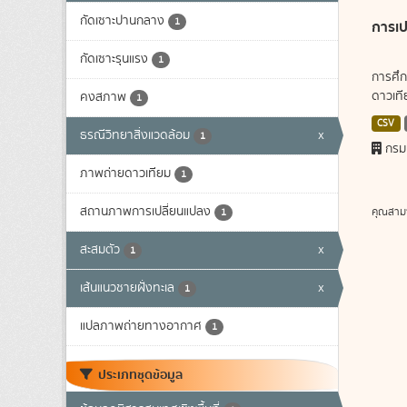
กัดเซาะปานกลาง
1
การเป
กัดเซาะรุนแรง
1
การศึก
ดาวเทีย
คงสภาพ
1
CSV
ธรณีวิทยาสิ่งแวดล้อม
x
1
กรม
ภาพถ่ายดาวเทียม
1
สถานภาพการเปลี่ยนแปลง
คุณสาม
1
สะสมตัว
x
1
เส้นแนวชายฝั่งทะเล
x
1
แปลภาพถ่ายทางอากาศ
1
ประเภทชุดข้อมูล