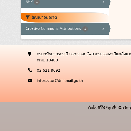
SHP
x
1
สัญญาอนุญาต
Creative Commons Attributions
x
1
กรมทรัพยากรธรณี กระทรวงทรัพยากรธรรมชาติและสิ่งแวด
กทม. 10400
02 621 9692
infosector@dmr.mail.go.th
เว็บไซต์นี้ใช้ "คุกกี้" เพื