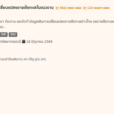
ลี่ยนแปลงชายฝั่งทะเลในแนวราบ
5821 total views
110 recent views
ษา ติดตาม และจัดทำข้อมูลเส้นการเปลี่ยนแปลงชายฝั่งทะเลอ่าวไทย แลชายฝั่งท
ม...
SHP
DOC
ทรัพยากรธรณี
18 มิถุนายน 2569
ารถเข้าถึงคลังทาง
API
(ให้ดู
คู่มือ API
).