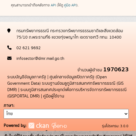
คุณสามารถเข้าถึงคลังทาง
API
(ให้ดู
คู่มือ API
).
กรมทรัพยากรธรณี กระทรวงทรัพยากรธรรมชาติและสิ่งแวดล้อม
75/10 ถ.พระรามที่6 แขวงทุ่งพญาไท เขตราชเทวี กทม. 10400
02 621 9692
infosector@dmr.mail.go.th
1970623
จำนวนผู้เข้าชม
ระบบบัญชีข้อมูลภาครัฐ
|
ศูนย์กลางข้อมูลเปิดภาครัฐ (Open
Government Data)
ระบบฐานข้อมลูภูมิสารสนเทศทรัพยากรธรณี (GIS
DMR)
|
ระบบภูมิสารสนเทศประยุกต์เพื่อการบริหารจัดการทรัพยากรธรณี
(GISPORTAL DMR)
|
คู่มือผู้ใช้งาน
ภาษา
Powered by:
รุ่นโปรแกรม: 3.0.0
สนับสนุนระบบ Thai-GDC โดย สำนักงานสถิติแห่งชาติ
วันที่: 2025-05-
x