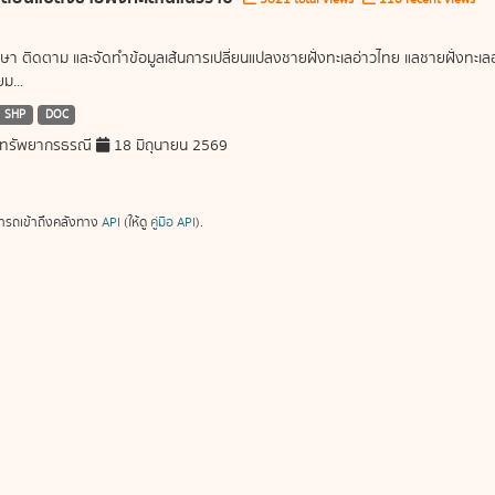
ษา ติดตาม และจัดทำข้อมูลเส้นการเปลี่ยนแปลงชายฝั่งทะเลอ่าวไทย แลชายฝั่งท
ม...
SHP
DOC
ทรัพยากรธรณี
18 มิถุนายน 2569
ารถเข้าถึงคลังทาง
API
(ให้ดู
คู่มือ API
).