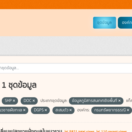
ชุดข้อมูล
องค์ก
1 ชุดข้อมูล
:
SHP
DOC
ประเภทชุดข้อมูล:
ข้อมูลภูมิสารสนเทศเชิงพื้นที่
แท็
แนวชายฝั่งทะเล
DGPS
สะสมตัว
องค์กร:
กรมทรัพยากรธรณี
ลี่ยนแปลงชายฝั่งทะเลในแนวราบ
5821 total views
110 recent views