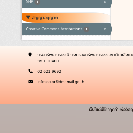
SHP
x
1
สัญญาอนุญาต
Creative Commons Attributions
x
1
กรมทรัพยากรธรณี กระทรวงทรัพยากรธรรมชาติและสิ่งแวด
กทม. 10400
02 621 9692
infosector@dmr.mail.go.th
เว็บไซต์นี้ใช้ "คุกกี้" เพื