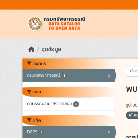
Skip to main content
ชุดข้อมูล
องค์กร
กรมทรัพยากรธรณี
x
1
พบ 
กลุ่ม
ด้านธรณีวิทยาสิ่งแวดล้อม
1
รูปแบบ
เส้น
แท็ค
DGPS
x
1
การเป