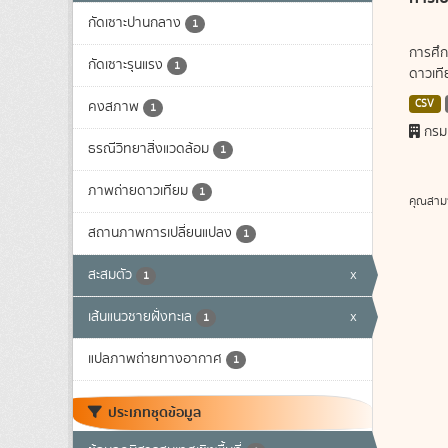
กัดเซาะปานกลาง
1
การศึก
กัดเซาะรุนแรง
1
ดาวเทีย
CSV
คงสภาพ
1
กรม
ธรณีวิทยาสิ่งแวดล้อม
1
ภาพถ่ายดาวเทียม
1
คุณสาม
สถานภาพการเปลี่ยนแปลง
1
สะสมตัว
x
1
เส้นแนวชายฝั่งทะเล
x
1
แปลภาพถ่ายทางอากาศ
1
ประเภทชุดข้อมูล