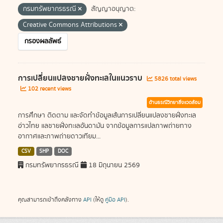
กรมทรัพยากรธรณี
สัญญาอนุญาต:
Creative Commons Attributions
กรองผลลัพธ์
การเปลี่ยนแปลงชายฝั่งทะเลในแนวราบ
5826 total views
102 recent views
ด้านธรณีวิทยาสิ่งแวดล้อม
การศึกษา ติดตาม และจัดทำข้อมูลเส้นการเปลี่ยนแปลงชายฝั่งทะเล
อ่าวไทย แลชายฝั่งทะเลอันดามัน จากข้อมูลการแปลภาพถ่ายทาง
อากาศและภาพถ่ายดาวเทียม...
CSV
SHP
DOC
กรมทรัพยากรธรณี
18 มิถุนายน 2569
คุณสามารถเข้าถึงคลังทาง
API
(ให้ดู
คู่มือ API
).