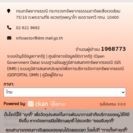
กรมทรัพยากรธรณี กระทรวงทรัพยากรธรรมชาติและสิ่งแวดล้อม
75/10 ถ.พระรามที่6 แขวงทุ่งพญาไท เขตราชเทวี กทม. 10400
02 621 9692
infosector@dmr.mail.go.th
1968773
จำนวนผู้เข้าชม
ระบบบัญชีข้อมูลภาครัฐ
|
ศูนย์กลางข้อมูลเปิดภาครัฐ (Open
Government Data)
ระบบฐานข้อมลูภูมิสารสนเทศทรัพยากรธรณี (GIS
DMR)
|
ระบบภูมิสารสนเทศประยุกต์เพื่อการบริหารจัดการทรัพยากรธรณี
(GISPORTAL DMR)
|
คู่มือผู้ใช้งาน
ภาษา
Powered by:
รุ่นโปรแกรม: 3.0.0
สนับสนุนระบบ Thai-GDC โดย สำนักงานสถิติแห่งชาติ
วันที่: 2025-05-
x
เว็บไซต์นี้ใช้ "คุกกี้" เพื่อวัตถุประสงค์ในการพัฒนาการเข้าถึงบริการของผู้ใช้ให้ดี
เว็บไซต์ที่
19
ยิ่งขึ้น หากต้องการเปิดใช้งานคุกกี้ โปรดคลิก "ยอมรับคุกกี้"
ระบบบัญชีข้อมูลภาครัฐ
เกี่ยวข้อง:
คุณสามารถถอนการยินยอมของคุณได้ตลอดเวลา โดยไปที่ "การตั้งค่าคุกกี้"
บริการนามานุกรมบัญชีข้อมูลภาค