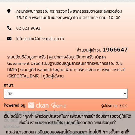
กรมทรัพยากรธรณี กระทรวงทรัพยากรธรรมชาติและสิ่งแวดล้อม
75/10 ถ.พระรามที่6 แขวงทุ่งพญาไท เขตราชเทวี กทม. 10400
02 621 9692
infosector@dmr.mail.go.th
1966647
จำนวนผู้เข้าชม
ระบบบัญชีข้อมูลภาครัฐ
|
ศูนย์กลางข้อมูลเปิดภาครัฐ (Open
Government Data)
ระบบฐานข้อมลูภูมิสารสนเทศทรัพยากรธรณี (GIS
DMR)
|
ระบบภูมิสารสนเทศประยุกต์เพื่อการบริหารจัดการทรัพยากรธรณี
(GISPORTAL DMR)
|
คู่มือผู้ใช้งาน
ภาษา
Powered by:
รุ่นโปรแกรม: 3.0.0
สนับสนุนระบบ Thai-GDC โดย สำนักงานสถิติแห่งชาติ
วันที่: 2025-05-
x
เว็บไซต์นี้ใช้ "คุกกี้" เพื่อวัตถุประสงค์ในการพัฒนาการเข้าถึงบริการของผู้ใช้ให้ดี
เว็บไซต์ที่
19
ยิ่งขึ้น หากต้องการเปิดใช้งานคุกกี้ โปรดคลิก "ยอมรับคุกกี้"
ระบบบัญชีข้อมูลภาครัฐ
เกี่ยวข้อง:
คุณสามารถถอนการยินยอมของคุณได้ตลอดเวลา โดยไปที่ "การตั้งค่าคุกกี้"
บริการนามานุกรมบัญชีข้อมูลภาค