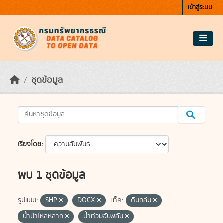
Skip to main content
เข้าสู่ระบบ
ชุดข้อมูล
เรียงโดย
พบ 1 ชุดข้อมูล
รูปแบบ:
SHP
DOCX
แท็ค:
ดินถล่ม
น้ำป่าไหลหลาก
น้ำท่วมฉับพลัน