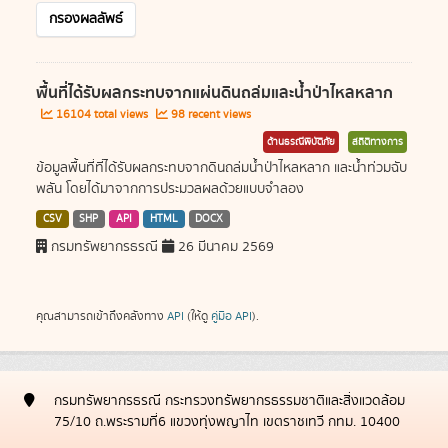
กรองผลลัพธ์
พื้นที่ได้รับผลกระทบจากแผ่นดินถล่มและน้ำป่าไหลหลาก
16104 total views
98 recent views
ด้านธรณีพิบัติภัย
สถิติทางการ
ข้อมูลพื้นที่ที่ได้รับผลกระทบจากดินถล่มน้ำป่าไหลหลาก และน้ำท่วมฉับ
พลัน โดยได้มาจากการประมวลผลด้วยแบบจำลอง
CSV
SHP
API
HTML
DOCX
กรมทรัพยากรธรณี
26 มีนาคม 2569
คุณสามารถเข้าถึงคลังทาง
API
(ให้ดู
คู่มือ API
).
กรมทรัพยากรธรณี กระทรวงทรัพยากรธรรมชาติและสิ่งแวดล้อม
75/10 ถ.พระรามที่6 แขวงทุ่งพญาไท เขตราชเทวี กทม. 10400