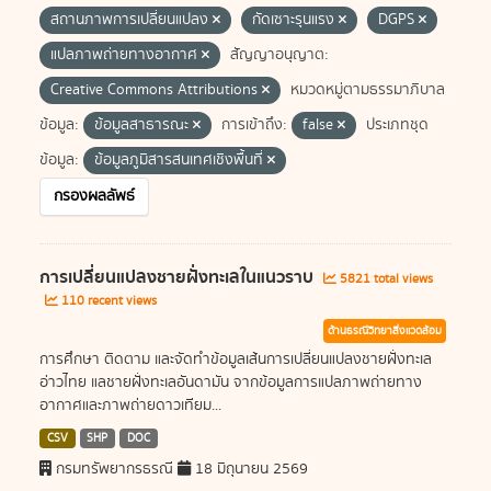
สถานภาพการเปลี่ยนแปลง
กัดเซาะรุนแรง
DGPS
แปลภาพถ่ายทางอากาศ
สัญญาอนุญาต:
Creative Commons Attributions
หมวดหมู่ตามธรรมาภิบาล
ข้อมูล:
ข้อมูลสาธารณะ
การเข้าถึง:
false
ประเภทชุด
ข้อมูล:
ข้อมูลภูมิสารสนเทศเชิงพื้นที่
กรองผลลัพธ์
การเปลี่ยนแปลงชายฝั่งทะเลในแนวราบ
5821 total views
110 recent views
ด้านธรณีวิทยาสิ่งแวดล้อม
การศึกษา ติดตาม และจัดทำข้อมูลเส้นการเปลี่ยนแปลงชายฝั่งทะเล
อ่าวไทย แลชายฝั่งทะเลอันดามัน จากข้อมูลการแปลภาพถ่ายทาง
อากาศและภาพถ่ายดาวเทียม...
CSV
SHP
DOC
กรมทรัพยากรธรณี
18 มิถุนายน 2569