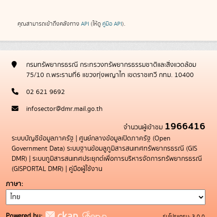
คุณสามารถเข้าถึงคลังทาง
API
(ให้ดู
คู่มือ API
).
กรมทรัพยากรธรณี กระทรวงทรัพยากรธรรมชาติและสิ่งแวดล้อม
75/10 ถ.พระรามที่6 แขวงทุ่งพญาไท เขตราชเทวี กทม. 10400
02 621 9692
infosector@dmr.mail.go.th
1966416
จำนวนผู้เข้าชม
ระบบบัญชีข้อมูลภาครัฐ
|
ศูนย์กลางข้อมูลเปิดภาครัฐ (Open
Government Data)
ระบบฐานข้อมลูภูมิสารสนเทศทรัพยากรธรณี (GIS
DMR)
|
ระบบภูมิสารสนเทศประยุกต์เพื่อการบริหารจัดการทรัพยากรธรณี
(GISPORTAL DMR)
|
คู่มือผู้ใช้งาน
ภาษา
Powered by:
รุ่นโปรแกรม: 3.0.0