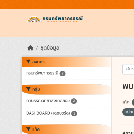
Skip to main content
ชุดข้อมูล
องค์กร
กรมทรัพยากรธรณี
2
พบ 
กลุ่ม
ด้านธรณีวิทยาสิ่งแวดล้อม
2
แท็ค:
แปล
DASHBOARD (แดชบอร์ด)
1
แท็ค
สถาน