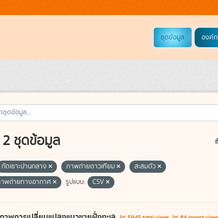
ชุดข้อมูล
องค์ก
2 ชุดข้อมูล
เ
กัดเซาะปานกลาง
ภาพถ่ายดาวเทียม
สะสมตัว
ภาพถ่ายทางอากาศ
รูปแบบ:
CSV
ภาพการเปลี่ยนแปลงแนวชายฝั่งทะเล
5945 total views
84 recent view