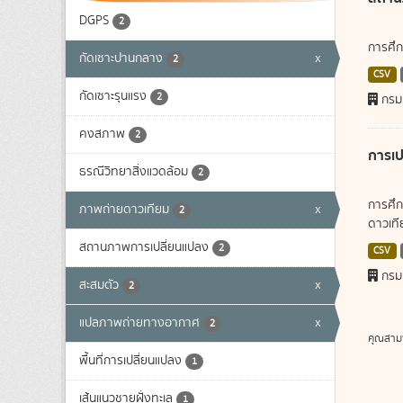
DGPS
2
การศึก
กัดเซาะปานกลาง
x
2
CSV
กัดเซาะรุนแรง
2
กรม
คงสภาพ
2
การเป
ธรณีวิทยาสิ่งแวดล้อม
2
การศึก
ภาพถ่ายดาวเทียม
x
2
ดาวเทีย
สถานภาพการเปลี่ยนแปลง
2
CSV
กรม
สะสมตัว
x
2
แปลภาพถ่ายทางอากาศ
x
2
คุณสาม
พื้นที่การเปลี่ยนแปลง
1
เส้นแนวชายฝั่งทะเล
1