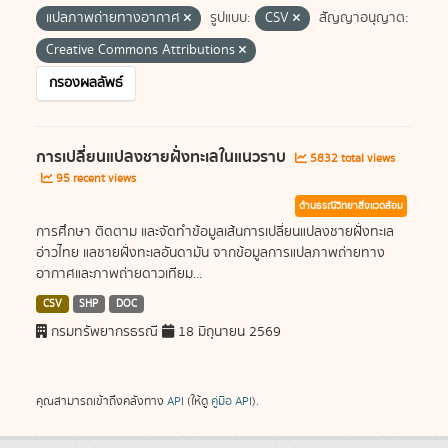
แปลภาพถ่ายทางอากาศ
รูปแบบ:
CSV
สัญญาอนุญาต:
Creative Commons Attributions
กรองผลลัพธ์
การเปลี่ยนแปลงชายฝั่งทะเลในแนวราบ
5832 total views
95 recent views
ด้านธรณีวิทยาสิ่งแวดล้อม
การศึกษา ติดตาม และจัดทำข้อมูลเส้นการเปลี่ยนแปลงชายฝั่งทะเล
อ่าวไทย แลชายฝั่งทะเลอันดามัน จากข้อมูลการแปลภาพถ่ายทาง
อากาศและภาพถ่ายดาวเทียม...
CSV
SHP
DOC
กรมทรัพยากรธรณี
18 มิถุนายน 2569
คุณสามารถเข้าถึงคลังทาง
API
(ให้ดู
คู่มือ API
).