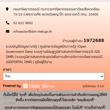
กรมทรัพยากรธรณี กระทรวงทรัพยากรธรรมชาติและสิ่งแวดล้อม
75/10 ถ.พระรามที่6 แขวงทุ่งพญาไท เขตราชเทวี กทม. 10400
02 621 9692
infosector@dmr.mail.go.th
1972688
จำนวนผู้เข้าชม
ระบบบัญชีข้อมูลภาครัฐ
|
ศูนย์กลางข้อมูลเปิดภาครัฐ (Open
Government Data)
ระบบฐานข้อมลูภูมิสารสนเทศทรัพยากรธรณี (GIS
DMR)
|
ระบบภูมิสารสนเทศประยุกต์เพื่อการบริหารจัดการทรัพยากรธรณี
(GISPORTAL DMR)
|
คู่มือผู้ใช้งาน
ภาษา
Powered by:
รุ่นโปรแกรม: 3.0.0
สนับสนุนระบบ Thai-GDC โดย สำนักงานสถิติแห่งชาติ
วันที่: 2025-05-
x
เว็บไซต์นี้ใช้ "คุกกี้" เพื่อวัตถุประสงค์ในการพัฒนาการเข้าถึงบริการของผู้ใช้ให้ดี
เว็บไซต์ที่
19
ยิ่งขึ้น หากต้องการเปิดใช้งานคุกกี้ โปรดคลิก "ยอมรับคุกกี้"
ระบบบัญชีข้อมูลภาครัฐ
เกี่ยวข้อง:
คุณสามารถถอนการยินยอมของคุณได้ตลอดเวลา โดยไปที่ "การตั้งค่าคุกกี้"
บริการนามานุกรมบัญชีข้อมูลภาค