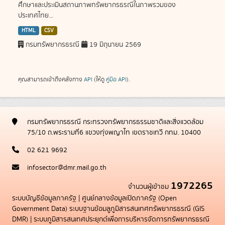
ศึกษาและประเมินสถานภาพทรัพยากรธรณีในภาพรวมของ
ประเทศไทย...
HTML
CSV
กรมทรัพยากรธรณี
19 มิถุนายน 2569
คุณสามารถเข้าถึงคลังทาง
API
(ให้ดู
คู่มือ API
).
กรมทรัพยากรธรณี กระทรวงทรัพยากรธรรมชาติและสิ่งแวดล้อม
75/10 ถ.พระรามที่6 แขวงทุ่งพญาไท เขตราชเทวี กทม. 10400
02 621 9692
infosector@dmr.mail.go.th
1972265
จำนวนผู้เข้าชม
ระบบบัญชีข้อมูลภาครัฐ
|
ศูนย์กลางข้อมูลเปิดภาครัฐ (Open
Government Data)
ระบบฐานข้อมลูภูมิสารสนเทศทรัพยากรธรณี (GIS
DMR)
|
ระบบภูมิสารสนเทศประยุกต์เพื่อการบริหารจัดการทรัพยากรธรณี