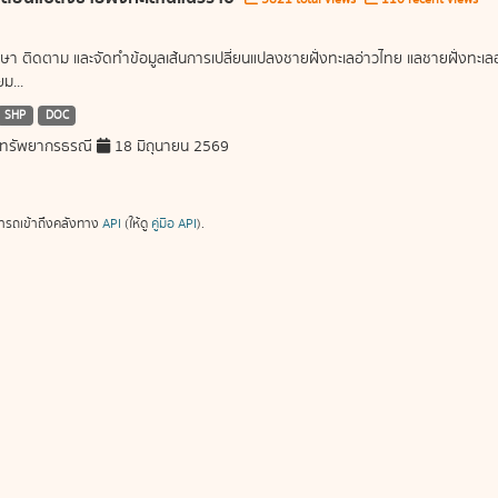
ษา ติดตาม และจัดทำข้อมูลเส้นการเปลี่ยนแปลงชายฝั่งทะเลอ่าวไทย แลชายฝั่งท
ม...
SHP
DOC
ทรัพยากรธรณี
18 มิถุนายน 2569
ารถเข้าถึงคลังทาง
API
(ให้ดู
คู่มือ API
).