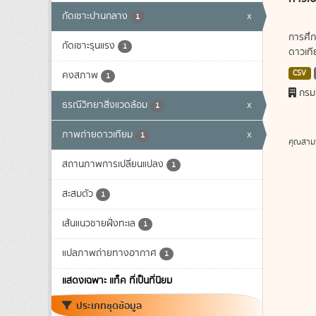
กัดเซาะปานกลาง
x
1
การศึก
กัดเซาะรุนแรง
1
ดาวเทีย
CSV
คงสภาพ
1
กรม
ธรณีวิทยาสิ่งแวดล้อม
x
1
ภาพถ่ายดาวเทียม
x
1
คุณสาม
สถานภาพการเปลี่ยนแปลง
1
สะสมตัว
1
เส้นแนวชายฝั่งทะเล
1
แปลภาพถ่ายทางอากาศ
1
แสดงเฉพาะ แท็ค ที่เป็นที่นิยม
ประเภทชุดข้อมูล