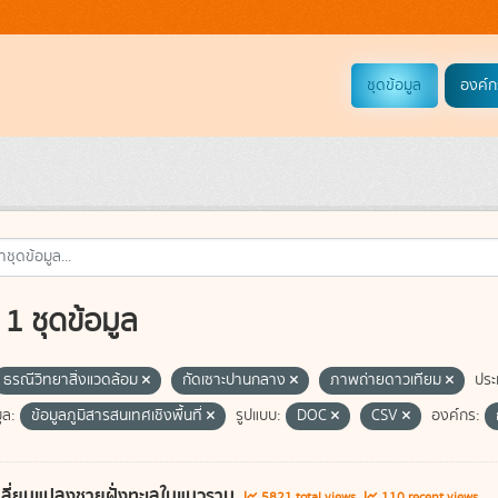
ชุดข้อมูล
องค์ก
1 ชุดข้อมูล
ธรณีวิทยาสิ่งแวดล้อม
กัดเซาะปานกลาง
ภาพถ่ายดาวเทียม
ประ
ูล:
ข้อมูลภูมิสารสนเทศเชิงพื้นที่
รูปแบบ:
DOC
CSV
องค์กร:
ลี่ยนแปลงชายฝั่งทะเลในแนวราบ
5821 total views
110 recent views