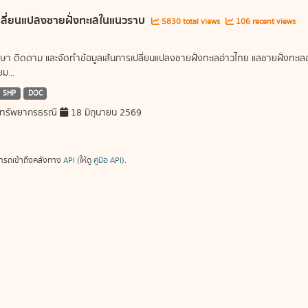
ลี่ยนแปลงชายฝั่งทะเลในแนวราบ
5830 total views
106 recent views
ษา ติดตาม และจัดทำข้อมูลเส้นการเปลี่ยนแปลงชายฝั่งทะเลอ่าวไทย แลชายฝั่งท
ม...
SHP
DOC
ทรัพยากรธรณี
18 มิถุนายน 2569
ารถเข้าถึงคลังทาง
API
(ให้ดู
คู่มือ API
).