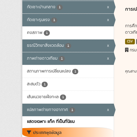
กัดเซาะปานกลาง
x
1
การเป
กัดเซาะรุนแรง
x
1
การศึก
ดาวเทีย
คงสภาพ
1
CSV
ธรณีวิทยาสิ่งแวดล้อม
x
1
กรม
ภาพถ่ายดาวเทียม
x
1
สถานภาพการเปลี่ยนแปลง
คุณสาม
1
สะสมตัว
1
เส้นแนวชายฝั่งทะเล
1
แปลภาพถ่ายทางอากาศ
x
1
แสดงเฉพาะ แท็ค ที่เป็นที่นิยม
ประเภทชุดข้อมูล