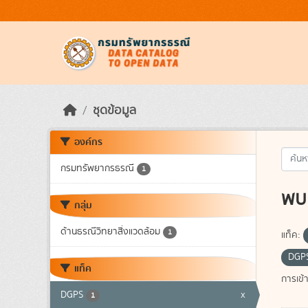
Skip to main content
ชุดข้อมูล
องค์กร
กรมทรัพยากรธรณี
1
พบ 
กลุ่ม
ด้านธรณีวิทยาสิ่งแวดล้อม
1
แท็ค:
DGP
แท็ค
การเข้า
DGPS
x
1