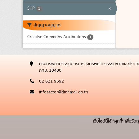
SHP
x
1
สัญญาอนุญาต
Creative Commons Attributions
1
กรมทรัพยากรธรณี กระทรวงทรัพยากรธรรมชาติและสิ่งแวด
กทม. 10400
02 621 9692
infosector@dmr.mail.go.th
เว็บไซต์นี้ใช้ "คุกกี้" เพื