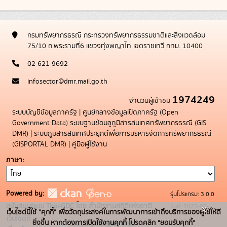
กรมทรัพยากรธรณี กระทรวงทรัพยากรธรรมชาติและสิ่งแวดล้อม
75/10 ถ.พระรามที่6 แขวงทุ่งพญาไท เขตราชเทวี กทม. 10400
02 621 9692
infosector@dmr.mail.go.th
1974249
จำนวนผู้เข้าชม
ระบบบัญชีข้อมูลภาครัฐ
|
ศูนย์กลางข้อมูลเปิดภาครัฐ (Open
Government Data)
ระบบฐานข้อมลูภูมิสารสนเทศทรัพยากรธรณี (GIS
DMR)
|
ระบบภูมิสารสนเทศประยุกต์เพื่อการบริหารจัดการทรัพยากรธรณี
(GISPORTAL DMR)
|
คู่มือผู้ใช้งาน
ภาษา
Powered by:
รุ่นโปรแกรม: 3.0.0
สนับสนุนระบบ Thai-GDC โดย สำนักงานสถิติแห่งชาติ
วันที่: 2025-05-
x
เว็บไซต์นี้ใช้ "คุกกี้" เพื่อวัตถุประสงค์ในการพัฒนาการเข้าถึงบริการของผู้ใช้ให้ดี
เว็บไซต์ที่
19
ยิ่งขึ้น หากต้องการเปิดใช้งานคุกกี้ โปรดคลิก "ยอมรับคุกกี้"
ระบบบัญชีข้อมูลภาครัฐ