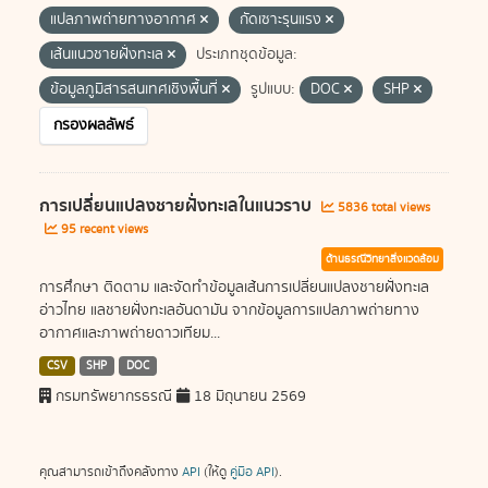
แปลภาพถ่ายทางอากาศ
กัดเซาะรุนแรง
เส้นแนวชายฝั่งทะเล
ประเภทชุดข้อมูล:
ข้อมูลภูมิสารสนเทศเชิงพื้นที่
รูปแบบ:
DOC
SHP
กรองผลลัพธ์
การเปลี่ยนแปลงชายฝั่งทะเลในแนวราบ
5836 total views
95 recent views
ด้านธรณีวิทยาสิ่งแวดล้อม
การศึกษา ติดตาม และจัดทำข้อมูลเส้นการเปลี่ยนแปลงชายฝั่งทะเล
อ่าวไทย แลชายฝั่งทะเลอันดามัน จากข้อมูลการแปลภาพถ่ายทาง
อากาศและภาพถ่ายดาวเทียม...
CSV
SHP
DOC
กรมทรัพยากรธรณี
18 มิถุนายน 2569
คุณสามารถเข้าถึงคลังทาง
API
(ให้ดู
คู่มือ API
).