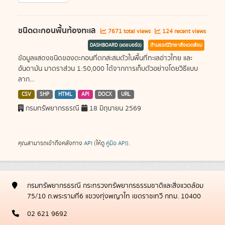
ชนิดตะกอนพื้นท้องทะเล
7671 total views
124 recent views
DASHBOARD (แดชบอร์ด)
ด้านธรณีวิทยาสิ่งแวดล้อม
ข้อมูลแสดงชนิดของตะกอนที่ตกสะสมตัวในพื้นที่ทะเลอ่าวไทย และ
อันดามัน มาตราส่วน 1:50,000 ได้จากการเก็บตัวอย่างโดยวิธีแบบ
ลาก...
CSV
SHP
HTML
API
DOCX
URL
กรมทรัพยากรธรณี
18 มิถุนายน 2569
คุณสามารถเข้าถึงคลังทาง
API
(ให้ดู
คู่มือ API
).
กรมทรัพยากรธรณี กระทรวงทรัพยากรธรรมชาติและสิ่งแวดล้อม
75/10 ถ.พระรามที่6 แขวงทุ่งพญาไท เขตราชเทวี กทม. 10400
02 621 9692