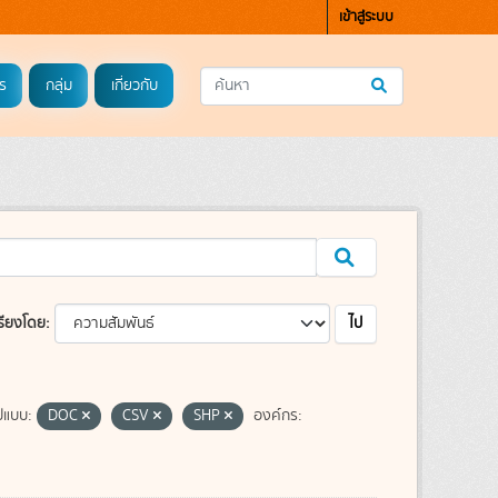
เข้าสู่ระบบ
ร
กลุ่ม
เกี่ยวกับ
ไป
รียงโดย
ปแบบ:
DOC
CSV
SHP
องค์กร: