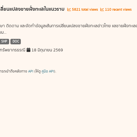
ลี่ยนแปลงชายฝั่งทะเลในแนวราบ
5821 total views
110 recent views
ษา ติดตาม และจัดทำข้อมูลเส้นการเปลี่ยนแปลงชายฝั่งทะเลอ่าวไทย แลชายฝั่งท
ม...
SHP
DOC
ทรัพยากรธรณี
18 มิถุนายน 2569
ารถเข้าถึงคลังทาง
API
(ให้ดู
คู่มือ API
).