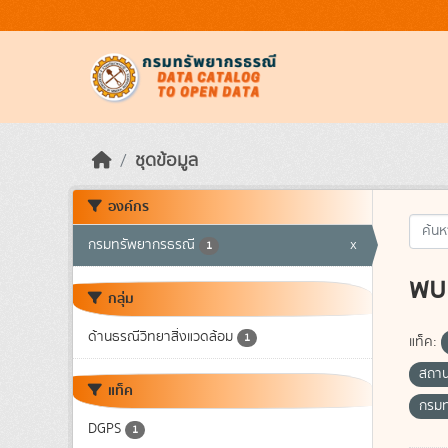
Skip to main content
ชุดข้อมูล
องค์กร
กรมทรัพยากรธรณี
x
1
พบ 
กลุ่ม
ด้านธรณีวิทยาสิ่งแวดล้อม
1
แท็ค:
สถาน
แท็ค
กรม
DGPS
1