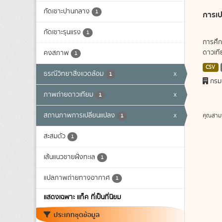
กัดเซาะปานกลาง
1
การเป
กัดเซาะรุนแรง
1
การศึก
ดาวเทีย
คงสภาพ
1
CSV
ธรณีวิทยาสิ่งแวดล้อม
x
1
กรม
ภาพถ่ายดาวเทียม
x
1
สถานภาพการเปลี่ยนแปลง
x
คุณสาม
1
สะสมตัว
1
เส้นแนวชายฝั่งทะเล
1
แปลภาพถ่ายทางอากาศ
1
แสดงเฉพาะ แท็ค ที่เป็นที่นิยม
ประเภทชุดข้อมูล