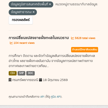
ข้อมูลภูมิสารสนเทศเชิงพื้นที่
หมวดหมู่ตามธรรมาภิบาลข้อมูล:
ข้อมูลสาธารณะ
กรองผลลัพธ์
การเปลี่ยนแปลงชายฝั่งทะเลในแนวราบ
5828 total views
104 recent views
ด้านธรณีวิทยาสิ่งแวดล้อม
การศึกษา ติดตาม และจัดทำข้อมูลเส้นการเปลี่ยนแปลงชายฝั่งทะเล
อ่าวไทย แลชายฝั่งทะเลอันดามัน จากข้อมูลการแปลภาพถ่ายทาง
อากาศและภาพถ่ายดาวเทียม...
CSV
SHP
DOC
กรมทรัพยากรธรณี
18 มิถุนายน 2569
คุณสามารถเข้าถึงคลังทาง
API
(ให้ดู
คู่มือ API
).