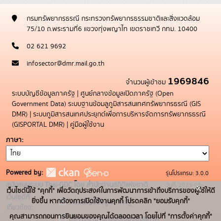
กรมทรัพยากรธรณี กระทรวงทรัพยากรธรรมชาติและสิ่งแวดล้อม
75/10 ถ.พระรามที่6 แขวงทุ่งพญาไท เขตราชเทวี กทม. 10400
02 621 9692
infosector@dmr.mail.go.th
1969846
จำนวนผู้เข้าชม
ระบบบัญชีข้อมูลภาครัฐ
|
ศูนย์กลางข้อมูลเปิดภาครัฐ (Open
Government Data)
ระบบฐานข้อมลูภูมิสารสนเทศทรัพยากรธรณี (GIS
DMR)
|
ระบบภูมิสารสนเทศประยุกต์เพื่อการบริหารจัดการทรัพยากรธรณี
(GISPORTAL DMR)
|
คู่มือผู้ใช้งาน
ภาษา
Powered by:
รุ่นโปรแกรม: 3.0.0
สนับสนุนระบบ Thai-GDC โดย สำนักงานสถิติแห่งชาติ
วันที่: 2025-05-
x
เว็บไซต์นี้ใช้ "คุกกี้" เพื่อวัตถุประสงค์ในการพัฒนาการเข้าถึงบริการของผู้ใช้ให้ดี
เว็บไซต์ที่
19
ยิ่งขึ้น หากต้องการเปิดใช้งานคุกกี้ โปรดคลิก "ยอมรับคุกกี้"
ระบบบัญชีข้อมูลภาครัฐ
เกี่ยวข้อง:
คุณสามารถถอนการยินยอมของคุณได้ตลอดเวลา โดยไปที่ "การตั้งค่าคุกกี้"
บริการนามานุกรมบัญชีข้อมูลภาค