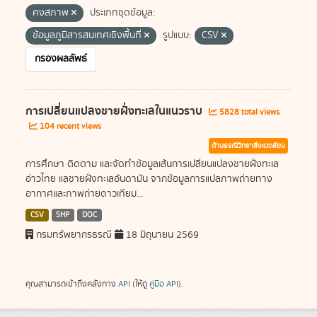
คงสภาพ
ประเภทชุดข้อมูล:
ข้อมูลภูมิสารสนเทศเชิงพื้นที่
รูปแบบ:
CSV
กรองผลลัพธ์
การเปลี่ยนแปลงชายฝั่งทะเลในแนวราบ
5828 total views
104 recent views
ด้านธรณีวิทยาสิ่งแวดล้อม
การศึกษา ติดตาม และจัดทำข้อมูลเส้นการเปลี่ยนแปลงชายฝั่งทะเล
อ่าวไทย แลชายฝั่งทะเลอันดามัน จากข้อมูลการแปลภาพถ่ายทาง
อากาศและภาพถ่ายดาวเทียม...
CSV
SHP
DOC
กรมทรัพยากรธรณี
18 มิถุนายน 2569
คุณสามารถเข้าถึงคลังทาง
API
(ให้ดู
คู่มือ API
).