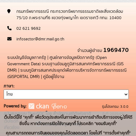
กรมทรัพยากรธรณี กระทรวงทรัพยากรธรรมชาติและสิ่งแวดล้อม
75/10 ถ.พระรามที่6 แขวงทุ่งพญาไท เขตราชเทวี กทม. 10400
02 621 9692
infosector@dmr.mail.go.th
1969470
จำนวนผู้เข้าชม
ระบบบัญชีข้อมูลภาครัฐ
|
ศูนย์กลางข้อมูลเปิดภาครัฐ (Open
Government Data)
ระบบฐานข้อมลูภูมิสารสนเทศทรัพยากรธรณี (GIS
DMR)
|
ระบบภูมิสารสนเทศประยุกต์เพื่อการบริหารจัดการทรัพยากรธรณี
(GISPORTAL DMR)
|
คู่มือผู้ใช้งาน
ภาษา
Powered by:
รุ่นโปรแกรม: 3.0.0
สนับสนุนระบบ Thai-GDC โดย สำนักงานสถิติแห่งชาติ
วันที่: 2025-05-
x
เว็บไซต์นี้ใช้ "คุกกี้" เพื่อวัตถุประสงค์ในการพัฒนาการเข้าถึงบริการของผู้ใช้ให้ดี
เว็บไซต์ที่
19
ยิ่งขึ้น หากต้องการเปิดใช้งานคุกกี้ โปรดคลิก "ยอมรับคุกกี้"
ระบบบัญชีข้อมูลภาครัฐ
เกี่ยวข้อง:
คุณสามารถถอนการยินยอมของคุณได้ตลอดเวลา โดยไปที่ "การตั้งค่าคุกกี้"
บริการนามานุกรมบัญชีข้อมูลภาค