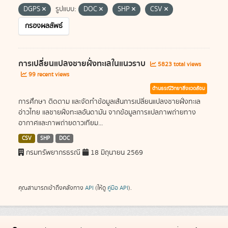
DGPS
รูปแบบ:
DOC
SHP
CSV
กรองผลลัพธ์
การเปลี่ยนแปลงชายฝั่งทะเลในแนวราบ
5823 total views
99 recent views
ด้านธรณีวิทยาสิ่งแวดล้อม
การศึกษา ติดตาม และจัดทำข้อมูลเส้นการเปลี่ยนแปลงชายฝั่งทะเล
อ่าวไทย แลชายฝั่งทะเลอันดามัน จากข้อมูลการแปลภาพถ่ายทาง
อากาศและภาพถ่ายดาวเทียม...
CSV
SHP
DOC
กรมทรัพยากรธรณี
18 มิถุนายน 2569
คุณสามารถเข้าถึงคลังทาง
API
(ให้ดู
คู่มือ API
).