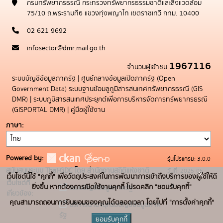
กรมทรัพยากรธรณี กระทรวงทรัพยากรธรรมชาติและสิ่งแวดล้อม
75/10 ถ.พระรามที่6 แขวงทุ่งพญาไท เขตราชเทวี กทม. 10400
02 621 9692
infosector@dmr.mail.go.th
1967116
จำนวนผู้เข้าชม
ระบบบัญชีข้อมูลภาครัฐ
|
ศูนย์กลางข้อมูลเปิดภาครัฐ (Open
Government Data)
ระบบฐานข้อมลูภูมิสารสนเทศทรัพยากรธรณี (GIS
DMR)
|
ระบบภูมิสารสนเทศประยุกต์เพื่อการบริหารจัดการทรัพยากรธรณี
(GISPORTAL DMR)
|
คู่มือผู้ใช้งาน
ภาษา
Powered by:
รุ่นโปรแกรม: 3.0.0
สนับสนุนระบบ Thai-GDC โดย สำนักงานสถิติแห่งชาติ
วันที่: 2025-05-
x
เว็บไซต์นี้ใช้ "คุกกี้" เพื่อวัตถุประสงค์ในการพัฒนาการเข้าถึงบริการของผู้ใช้ให้ดี
เว็บไซต์ที่
19
ยิ่งขึ้น หากต้องการเปิดใช้งานคุกกี้ โปรดคลิก "ยอมรับคุกกี้"
ระบบบัญชีข้อมูลภาครัฐ
เกี่ยวข้อง:
คุณสามารถถอนการยินยอมของคุณได้ตลอดเวลา โดยไปที่ "การตั้งค่าคุกกี้"
บริการนามานุกรมบัญชีข้อมูลภาค
รัฐ
ยอมรับคุกกี้