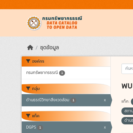
Skip to main content
ชุดข้อมูล
องค์กร
กรมทรัพยากรธรณี
1
พบ 
กลุ่ม
ด้านธรณีวิทยาสิ่งแวดล้อม
x
1
แท็ค:
สถาน
แท็ค
ด้าน
DGPS
x
1