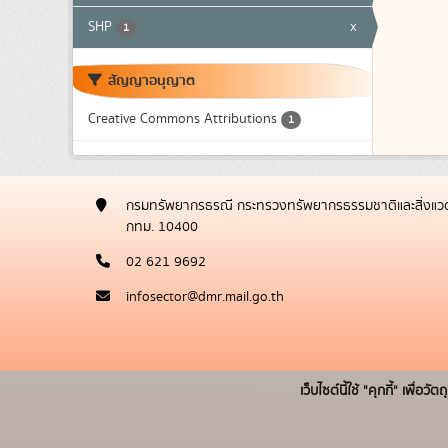
SHP
x
1
สัญญาอนุญาต
Creative Commons Attributions
1
กรมทรัพยากรธรณี กระทรวงทรัพยากรธรรมชาติและสิ่งแวด
กทม. 10400
02 621 9692
infosector@dmr.mail.go.th
เว็บไซต์นี้ใช้ "คุกกี้" เพื