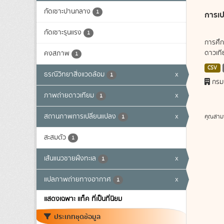
กัดเซาะปานกลาง
1
การเป
กัดเซาะรุนแรง
1
การศึก
ดาวเทีย
คงสภาพ
1
CSV
ธรณีวิทยาสิ่งแวดล้อม
x
1
กรม
ภาพถ่ายดาวเทียม
x
1
สถานภาพการเปลี่ยนแปลง
x
คุณสาม
1
สะสมตัว
1
เส้นแนวชายฝั่งทะเล
x
1
แปลภาพถ่ายทางอากาศ
x
1
แสดงเฉพาะ แท็ค ที่เป็นที่นิยม
ประเภทชุดข้อมูล