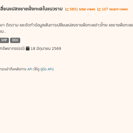
ลี่ยนแปลงชายฝั่งทะเลในแนวราบ
5831 total views
107 recent views
ษา ติดตาม และจัดทำข้อมูลเส้นการเปลี่ยนแปลงชายฝั่งทะเลอ่าวไทย แลชายฝั่งท
ม...
SHP
DOC
ทรัพยากรธรณี
18 มิถุนายน 2569
ารถเข้าถึงคลังทาง
API
(ให้ดู
คู่มือ API
).