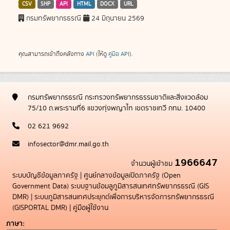
CSV
SHP
API
HTML
DOCX
URL
กรมทรัพยากรธรณี
24 มิถุนายน 2569
คุณสามารถเข้าถึงคลังทาง
API
(ให้ดู
คู่มือ API
).
กรมทรัพยากรธรณี กระทรวงทรัพยากรธรรมชาติและสิ่งแวดล้อม
75/10 ถ.พระรามที่6 แขวงทุ่งพญาไท เขตราชเทวี กทม. 10400
02 621 9692
infosector@dmr.mail.go.th
1966647
จำนวนผู้เข้าชม
ระบบบัญชีข้อมูลภาครัฐ
|
ศูนย์กลางข้อมูลเปิดภาครัฐ (Open
Government Data)
ระบบฐานข้อมลูภูมิสารสนเทศทรัพยากรธรณี (GIS
DMR)
|
ระบบภูมิสารสนเทศประยุกต์เพื่อการบริหารจัดการทรัพยากรธรณี
(GISPORTAL DMR)
|
คู่มือผู้ใช้งาน
ภาษา