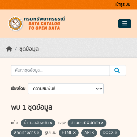
Skip to main content
เข้าสู่ระบบ
ชุดข้อมูล
เรียงโดย
พบ 1 ชุดข้อมูล
แท็ค:
น้ำท่วมฉับพลัน
กลุ่ม:
ด้านธรณีพิบัติภัย
สถิติทางการ
รูปแบบ:
HTML
API
DOCX