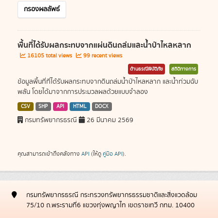
กรองผลลัพธ์
พื้นที่ได้รับผลกระทบจากแผ่นดินถล่มและน้ำป่าไหลหลาก
16105 total views
99 recent views
ด้านธรณีพิบัติภัย
สถิติทางการ
ข้อมูลพื้นที่ที่ได้รับผลกระทบจากดินถล่มน้ำป่าไหลหลาก และน้ำท่วมฉับ
พลัน โดยได้มาจากการประมวลผลด้วยแบบจำลอง
CSV
SHP
API
HTML
DOCX
กรมทรัพยากรธรณี
26 มีนาคม 2569
คุณสามารถเข้าถึงคลังทาง
API
(ให้ดู
คู่มือ API
).
กรมทรัพยากรธรณี กระทรวงทรัพยากรธรรมชาติและสิ่งแวดล้อม
75/10 ถ.พระรามที่6 แขวงทุ่งพญาไท เขตราชเทวี กทม. 10400