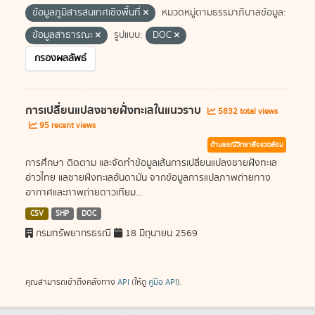
ข้อมูลภูมิสารสนเทศเชิงพื้นที่
หมวดหมู่ตามธรรมาภิบาลข้อมูล:
ข้อมูลสาธารณะ
รูปแบบ:
DOC
กรองผลลัพธ์
การเปลี่ยนแปลงชายฝั่งทะเลในแนวราบ
5832 total views
95 recent views
ด้านธรณีวิทยาสิ่งแวดล้อม
การศึกษา ติดตาม และจัดทำข้อมูลเส้นการเปลี่ยนแปลงชายฝั่งทะเล
อ่าวไทย แลชายฝั่งทะเลอันดามัน จากข้อมูลการแปลภาพถ่ายทาง
อากาศและภาพถ่ายดาวเทียม...
CSV
SHP
DOC
กรมทรัพยากรธรณี
18 มิถุนายน 2569
คุณสามารถเข้าถึงคลังทาง
API
(ให้ดู
คู่มือ API
).