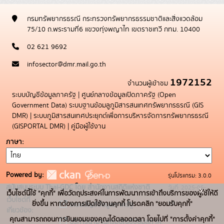
กรมทรัพยากรธรณี กระทรวงทรัพยากรธรรมชาติและสิ่งแวดล้อม
75/10 ถ.พระรามที่6 แขวงทุ่งพญาไท เขตราชเทวี กทม. 10400
02 621 9692
infosector@dmr.mail.go.th
1972152
จำนวนผู้เข้าชม
ระบบบัญชีข้อมูลภาครัฐ
|
ศูนย์กลางข้อมูลเปิดภาครัฐ (Open
Government Data)
ระบบฐานข้อมลูภูมิสารสนเทศทรัพยากรธรณี (GIS
DMR)
|
ระบบภูมิสารสนเทศประยุกต์เพื่อการบริหารจัดการทรัพยากรธรณี
(GISPORTAL DMR)
|
คู่มือผู้ใช้งาน
ภาษา
Powered by:
รุ่นโปรแกรม: 3.0.0
สนับสนุนระบบ Thai-GDC โดย สำนักงานสถิติแห่งชาติ
วันที่: 2025-05-
x
เว็บไซต์นี้ใช้ "คุกกี้" เพื่อวัตถุประสงค์ในการพัฒนาการเข้าถึงบริการของผู้ใช้ให้ดี
เว็บไซต์ที่
19
ยิ่งขึ้น หากต้องการเปิดใช้งานคุกกี้ โปรดคลิก "ยอมรับคุกกี้"
ระบบบัญชีข้อมูลภาครัฐ
เกี่ยวข้อง:
คุณสามารถถอนการยินยอมของคุณได้ตลอดเวลา โดยไปที่ "การตั้งค่าคุกกี้"
บริการนามานุกรมบัญชีข้อมูลภาค