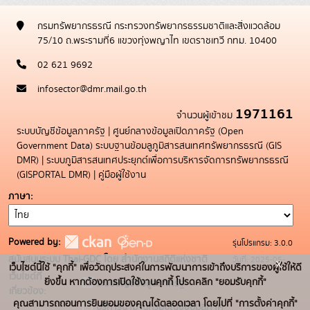
กรมทรัพยากรธรณี กระทรวงทรัพยากรธรรมชาติและสิ่งแวดล้อม
75/10 ถ.พระรามที่6 แขวงทุ่งพญาไท เขตราชเทวี กทม. 10400
02 621 9692
infosector@dmr.mail.go.th
1971161
จำนวนผู้เข้าชม
ระบบบัญชีข้อมูลภาครัฐ
|
ศูนย์กลางข้อมูลเปิดภาครัฐ (Open
Government Data)
ระบบฐานข้อมลูภูมิสารสนเทศทรัพยากรธรณี (GIS
DMR)
|
ระบบภูมิสารสนเทศประยุกต์เพื่อการบริหารจัดการทรัพยากรธรณี
(GISPORTAL DMR)
|
คู่มือผู้ใช้งาน
ภาษา
Powered by:
รุ่นโปรแกรม: 3.0.0
สนับสนุนระบบ Thai-GDC โดย สำนักงานสถิติแห่งชาติ
วันที่: 2025-05-
x
เว็บไซต์นี้ใช้ "คุกกี้" เพื่อวัตถุประสงค์ในการพัฒนาการเข้าถึงบริการของผู้ใช้ให้ดี
เว็บไซต์ที่
19
ยิ่งขึ้น หากต้องการเปิดใช้งานคุกกี้ โปรดคลิก "ยอมรับคุกกี้"
ระบบบัญชีข้อมูลภาครัฐ
เกี่ยวข้อง:
คุณสามารถถอนการยินยอมของคุณได้ตลอดเวลา โดยไปที่ "การตั้งค่าคุกกี้"
บริการนามานุกรมบัญชีข้อมูลภาค