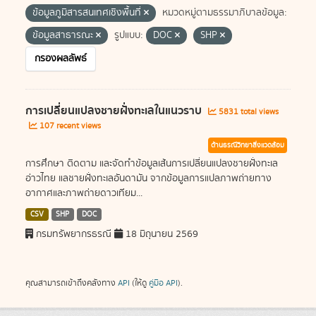
ข้อมูลภูมิสารสนเทศเชิงพื้นที่
หมวดหมู่ตามธรรมาภิบาลข้อมูล:
ข้อมูลสาธารณะ
รูปแบบ:
DOC
SHP
กรองผลลัพธ์
การเปลี่ยนแปลงชายฝั่งทะเลในแนวราบ
5831 total views
107 recent views
ด้านธรณีวิทยาสิ่งแวดล้อม
การศึกษา ติดตาม และจัดทำข้อมูลเส้นการเปลี่ยนแปลงชายฝั่งทะเล
อ่าวไทย แลชายฝั่งทะเลอันดามัน จากข้อมูลการแปลภาพถ่ายทาง
อากาศและภาพถ่ายดาวเทียม...
CSV
SHP
DOC
กรมทรัพยากรธรณี
18 มิถุนายน 2569
คุณสามารถเข้าถึงคลังทาง
API
(ให้ดู
คู่มือ API
).