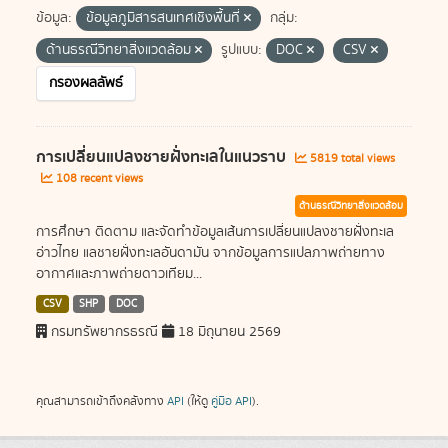
ข้อมูล:
ข้อมูลภูมิสารสนเทศเชิงพื้นที่
กลุ่ม:
ด้านธรณีวิทยาสิ่งแวดล้อม
รูปแบบ:
DOC
CSV
กรองผลลัพธ์
การเปลี่ยนแปลงชายฝั่งทะเลในแนวราบ
5819 total views
108 recent views
ด้านธรณีวิทยาสิ่งแวดล้อม
การศึกษา ติดตาม และจัดทำข้อมูลเส้นการเปลี่ยนแปลงชายฝั่งทะเล
อ่าวไทย แลชายฝั่งทะเลอันดามัน จากข้อมูลการแปลภาพถ่ายทาง
อากาศและภาพถ่ายดาวเทียม...
CSV
SHP
DOC
กรมทรัพยากรธรณี
18 มิถุนายน 2569
คุณสามารถเข้าถึงคลังทาง
API
(ให้ดู
คู่มือ API
).