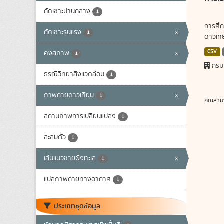
กัดเซาะปานกลาง
1
การศึก
กัดเซาะรุนแรง
x
1
ดาวเทีย
CSV
คงสภาพ
x
1
กรม
ธรณีวิทยาสิ่งแวดล้อม
1
ภาพถ่ายดาวเทียม
x
1
คุณสาม
สถานภาพการเปลี่ยนแปลง
1
สะสมตัว
1
เส้นแนวชายฝั่งทะเล
x
1
แปลภาพถ่ายทางอากาศ
1
ประเภทชุดข้อมูล