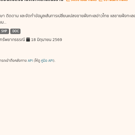
ษา ติดตาม และจัดทำข้อมูลเส้นการเปลี่ยนแปลงชายฝั่งทะเลอ่าวไทย แลชายฝั่งท
ม...
SHP
DOC
ทรัพยากรธรณี
18 มิถุนายน 2569
ารถเข้าถึงคลังทาง
API
(ให้ดู
คู่มือ API
).