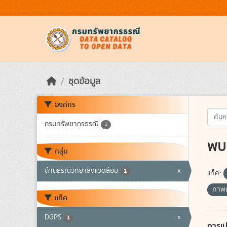
Skip to main content
ชุดข้อมูล
องค์กร
กรมทรัพยากรธรณี
1
พบ 
กลุ่ม
ด้านธรณีวิทยาสิ่งแวดล้อม
x
1
แท็ค:
ภาพถ
แท็ค
DGPS
x
1
การเป