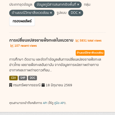
ประเภทชุดข้อมูล:
ข้อมูลภูมิสารสนเทศเชิงพื้นที่
กลุ่ม:
ด้านธรณีวิทยาสิ่งแวดล้อม
รูปแบบ:
DOC
กรองผลลัพธ์
การเปลี่ยนแปลงชายฝั่งทะเลในแนวราบ
5831 total views
107 recent views
ด้านธรณีวิทยาสิ่งแวดล้อม
การศึกษา ติดตาม และจัดทำข้อมูลเส้นการเปลี่ยนแปลงชายฝั่งทะเล
อ่าวไทย แลชายฝั่งทะเลอันดามัน จากข้อมูลการแปลภาพถ่ายทาง
อากาศและภาพถ่ายดาวเทียม...
CSV
SHP
DOC
กรมทรัพยากรธรณี
18 มิถุนายน 2569
คุณสามารถเข้าถึงคลังทาง
API
(ให้ดู
คู่มือ API
).