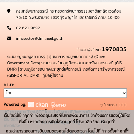
กรมทรัพยากรธรณี กระทรวงทรัพยากรธรรมชาติและสิ่งแวดล้อม
75/10 ถ.พระรามที่6 แขวงทุ่งพญาไท เขตราชเทวี กทม. 10400
02 621 9692
infosector@dmr.mail.go.th
1970835
จำนวนผู้เข้าชม
ระบบบัญชีข้อมูลภาครัฐ
|
ศูนย์กลางข้อมูลเปิดภาครัฐ (Open
Government Data)
ระบบฐานข้อมลูภูมิสารสนเทศทรัพยากรธรณี (GIS
DMR)
|
ระบบภูมิสารสนเทศประยุกต์เพื่อการบริหารจัดการทรัพยากรธรณี
(GISPORTAL DMR)
|
คู่มือผู้ใช้งาน
ภาษา
Powered by:
รุ่นโปรแกรม: 3.0.0
สนับสนุนระบบ Thai-GDC โดย สำนักงานสถิติแห่งชาติ
วันที่: 2025-05-
x
เว็บไซต์นี้ใช้ "คุกกี้" เพื่อวัตถุประสงค์ในการพัฒนาการเข้าถึงบริการของผู้ใช้ให้ดี
เว็บไซต์ที่
19
ยิ่งขึ้น หากต้องการเปิดใช้งานคุกกี้ โปรดคลิก "ยอมรับคุกกี้"
ระบบบัญชีข้อมูลภาครัฐ
เกี่ยวข้อง:
คุณสามารถถอนการยินยอมของคุณได้ตลอดเวลา โดยไปที่ "การตั้งค่าคุกกี้"
บริการนามานุกรมบัญชีข้อมูลภาค