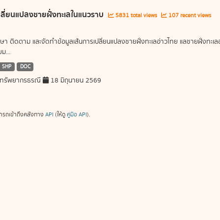
ลี่ยนแปลงชายฝั่งทะเลในแนวราบ
5831 total views
107 recent views
ษา ติดตาม และจัดทำข้อมูลเส้นการเปลี่ยนแปลงชายฝั่งทะเลอ่าวไทย แลชายฝั่งท
ม...
SHP
DOC
ทรัพยากรธรณี
18 มิถุนายน 2569
ารถเข้าถึงคลังทาง
API
(ให้ดู
คู่มือ API
).