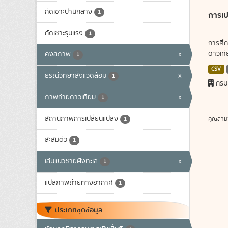
กัดเซาะปานกลาง
1
การเป
กัดเซาะรุนแรง
1
การศึก
ดาวเทีย
คงสภาพ
x
1
CSV
ธรณีวิทยาสิ่งแวดล้อม
x
1
กรม
ภาพถ่ายดาวเทียม
x
1
สถานภาพการเปลี่ยนแปลง
คุณสาม
1
สะสมตัว
1
เส้นแนวชายฝั่งทะเล
x
1
แปลภาพถ่ายทางอากาศ
1
ประเภทชุดข้อมูล