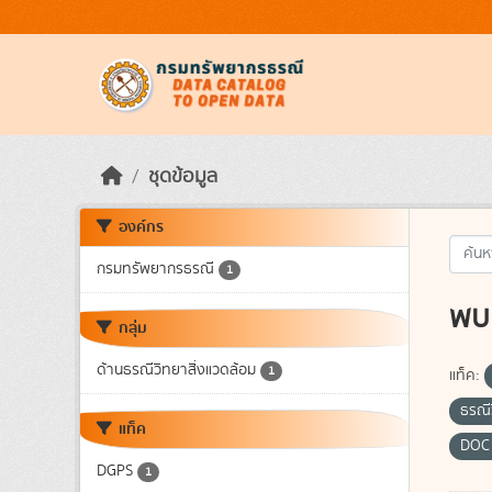
Skip to main content
ชุดข้อมูล
องค์กร
กรมทรัพยากรธรณี
1
พบ 
กลุ่ม
ด้านธรณีวิทยาสิ่งแวดล้อม
1
แท็ค:
ธรณี
แท็ค
DO
DGPS
1