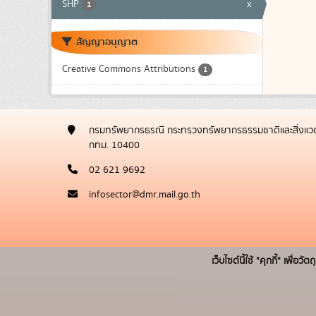
SHP
x
1
สัญญาอนุญาต
Creative Commons Attributions
1
กรมทรัพยากรธรณี กระทรวงทรัพยากรธรรมชาติและสิ่งแวด
กทม. 10400
02 621 9692
infosector@dmr.mail.go.th
เว็บไซต์นี้ใช้ "คุกกี้" เพื