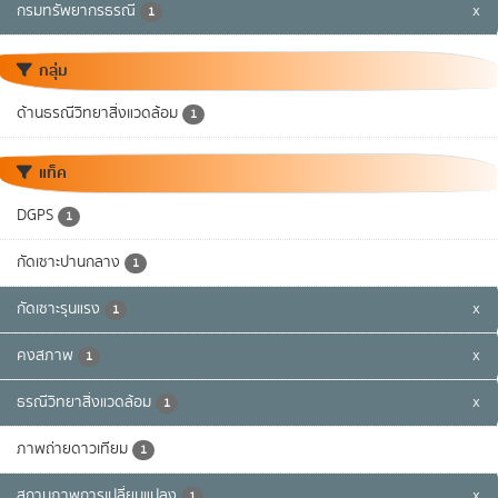
กรมทรัพยากรธรณี
x
1
กลุ่ม
ด้านธรณีวิทยาสิ่งแวดล้อม
1
แท็ค
DGPS
1
กัดเซาะปานกลาง
1
กัดเซาะรุนแรง
x
1
คงสภาพ
x
1
ธรณีวิทยาสิ่งแวดล้อม
x
1
ภาพถ่ายดาวเทียม
1
สถานภาพการเปลี่ยนแปลง
x
1