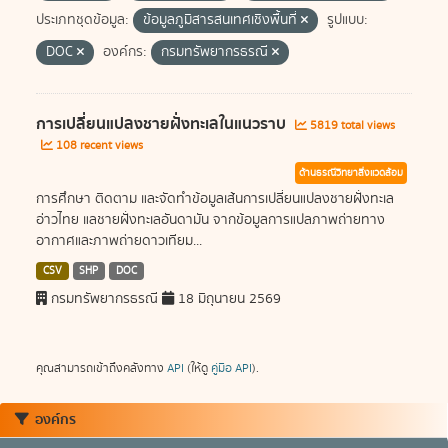
ประเภทชุดข้อมูล:
ข้อมูลภูมิสารสนเทศเชิงพื้นที่
รูปแบบ:
DOC
องค์กร:
กรมทรัพยากรธรณี
การเปลี่ยนแปลงชายฝั่งทะเลในแนวราบ
5819 total views
108 recent views
ด้านธรณีวิทยาสิ่งแวดล้อม
การศึกษา ติดตาม และจัดทำข้อมูลเส้นการเปลี่ยนแปลงชายฝั่งทะเล
อ่าวไทย แลชายฝั่งทะเลอันดามัน จากข้อมูลการแปลภาพถ่ายทาง
อากาศและภาพถ่ายดาวเทียม...
CSV
SHP
DOC
กรมทรัพยากรธรณี
18 มิถุนายน 2569
คุณสามารถเข้าถึงคลังทาง
API
(ให้ดู
คู่มือ API
).
องค์กร