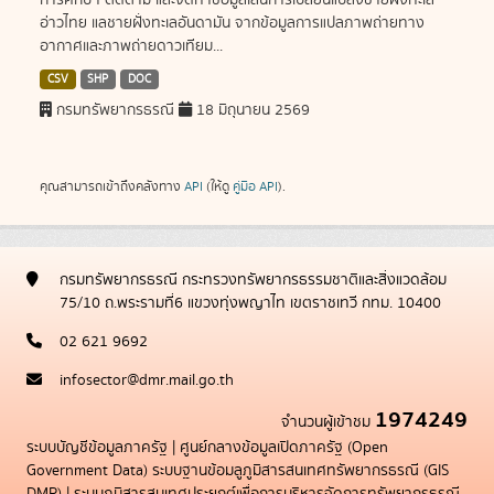
การศึกษา ติดตาม และจัดทำข้อมูลเส้นการเปลี่ยนแปลงชายฝั่งทะเล
อ่าวไทย แลชายฝั่งทะเลอันดามัน จากข้อมูลการแปลภาพถ่ายทาง
อากาศและภาพถ่ายดาวเทียม...
CSV
SHP
DOC
กรมทรัพยากรธรณี
18 มิถุนายน 2569
คุณสามารถเข้าถึงคลังทาง
API
(ให้ดู
คู่มือ API
).
กรมทรัพยากรธรณี กระทรวงทรัพยากรธรรมชาติและสิ่งแวดล้อม
75/10 ถ.พระรามที่6 แขวงทุ่งพญาไท เขตราชเทวี กทม. 10400
02 621 9692
infosector@dmr.mail.go.th
1974249
จำนวนผู้เข้าชม
ระบบบัญชีข้อมูลภาครัฐ
|
ศูนย์กลางข้อมูลเปิดภาครัฐ (Open
Government Data)
ระบบฐานข้อมลูภูมิสารสนเทศทรัพยากรธรณี (GIS