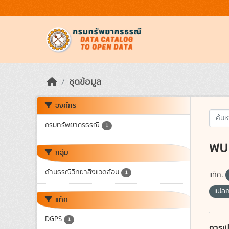
Skip to main content
ชุดข้อมูล
องค์กร
กรมทรัพยากรธรณี
1
พบ 
กลุ่ม
ด้านธรณีวิทยาสิ่งแวดล้อม
1
แท็ค:
แปล
แท็ค
DGPS
1
การเป