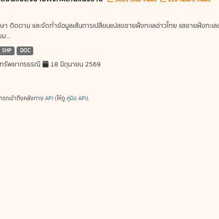
ษา ติดตาม และจัดทำข้อมูลเส้นการเปลี่ยนแปลงชายฝั่งทะเลอ่าวไทย แลชายฝั่งท
ม...
SHP
DOC
ทรัพยากรธรณี
18 มิถุนายน 2569
ารถเข้าถึงคลังทาง
API
(ให้ดู
คู่มือ API
).