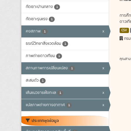
กัดเซาะปานกลาง
1
การศึก
กัดเซาะรุนแรง
1
ดาวเทีย
CSV
คงสภาพ
x
1
กรม
ธรณีวิทยาสิ่งแวดล้อม
1
ภาพถ่ายดาวเทียม
1
คุณสาม
สถานภาพการเปลี่ยนแปลง
x
1
สะสมตัว
1
เส้นแนวชายฝั่งทะเล
x
1
แปลภาพถ่ายทางอากาศ
x
1
ประเภทชุดข้อมูล