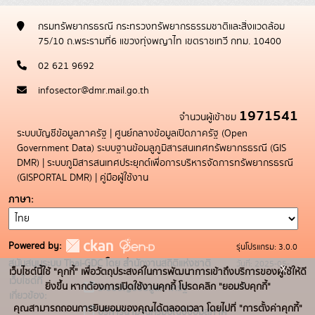
กรมทรัพยากรธรณี กระทรวงทรัพยากรธรรมชาติและสิ่งแวดล้อม
75/10 ถ.พระรามที่6 แขวงทุ่งพญาไท เขตราชเทวี กทม. 10400
02 621 9692
infosector@dmr.mail.go.th
1971541
จำนวนผู้เข้าชม
ระบบบัญชีข้อมูลภาครัฐ
|
ศูนย์กลางข้อมูลเปิดภาครัฐ (Open
Government Data)
ระบบฐานข้อมลูภูมิสารสนเทศทรัพยากรธรณี (GIS
DMR)
|
ระบบภูมิสารสนเทศประยุกต์เพื่อการบริหารจัดการทรัพยากรธรณี
(GISPORTAL DMR)
|
คู่มือผู้ใช้งาน
ภาษา
Powered by:
รุ่นโปรแกรม: 3.0.0
สนับสนุนระบบ Thai-GDC โดย สำนักงานสถิติแห่งชาติ
วันที่: 2025-05-
x
เว็บไซต์นี้ใช้ "คุกกี้" เพื่อวัตถุประสงค์ในการพัฒนาการเข้าถึงบริการของผู้ใช้ให้ดี
เว็บไซต์ที่
19
ยิ่งขึ้น หากต้องการเปิดใช้งานคุกกี้ โปรดคลิก "ยอมรับคุกกี้"
ระบบบัญชีข้อมูลภาครัฐ
เกี่ยวข้อง:
คุณสามารถถอนการยินยอมของคุณได้ตลอดเวลา โดยไปที่ "การตั้งค่าคุกกี้"
บริการนามานุกรมบัญชีข้อมูลภาค