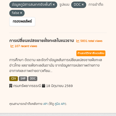
ข้อมูลภูมิสารสนเทศเชิงพื้นที่
รูปแบบ:
DOC
การเข้าถึง:
false
กรองผลลัพธ์
การเปลี่ยนแปลงชายฝั่งทะเลในแนวราบ
5831 total views
107 recent views
ด้านธรณีวิทยาสิ่งแวดล้อม
การศึกษา ติดตาม และจัดทำข้อมูลเส้นการเปลี่ยนแปลงชายฝั่งทะเล
อ่าวไทย แลชายฝั่งทะเลอันดามัน จากข้อมูลการแปลภาพถ่ายทาง
อากาศและภาพถ่ายดาวเทียม...
CSV
SHP
DOC
กรมทรัพยากรธรณี
18 มิถุนายน 2569
คุณสามารถเข้าถึงคลังทาง
API
(ให้ดู
คู่มือ API
).