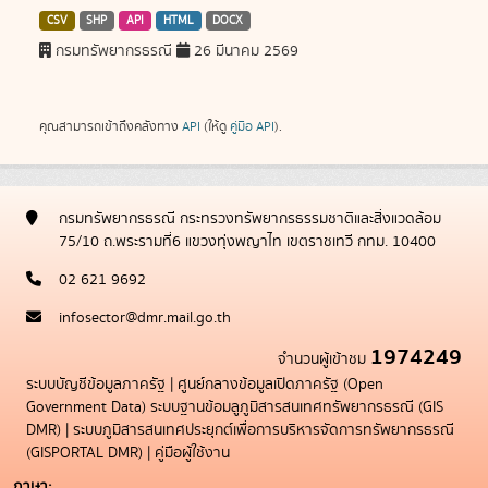
CSV
SHP
API
HTML
DOCX
กรมทรัพยากรธรณี
26 มีนาคม 2569
คุณสามารถเข้าถึงคลังทาง
API
(ให้ดู
คู่มือ API
).
กรมทรัพยากรธรณี กระทรวงทรัพยากรธรรมชาติและสิ่งแวดล้อม
75/10 ถ.พระรามที่6 แขวงทุ่งพญาไท เขตราชเทวี กทม. 10400
02 621 9692
infosector@dmr.mail.go.th
1974249
จำนวนผู้เข้าชม
ระบบบัญชีข้อมูลภาครัฐ
|
ศูนย์กลางข้อมูลเปิดภาครัฐ (Open
Government Data)
ระบบฐานข้อมลูภูมิสารสนเทศทรัพยากรธรณี (GIS
DMR)
|
ระบบภูมิสารสนเทศประยุกต์เพื่อการบริหารจัดการทรัพยากรธรณี
(GISPORTAL DMR)
|
คู่มือผู้ใช้งาน
ภาษา