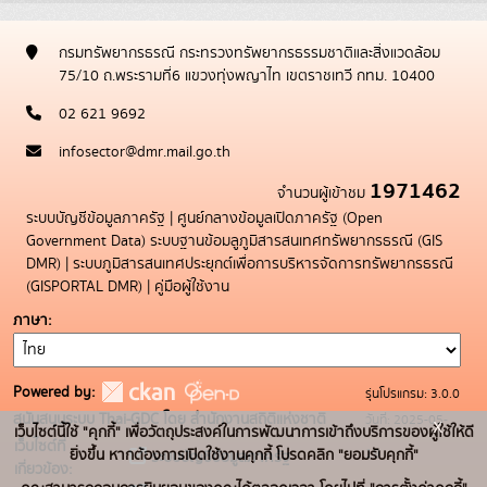
กรมทรัพยากรธรณี กระทรวงทรัพยากรธรรมชาติและสิ่งแวดล้อม
75/10 ถ.พระรามที่6 แขวงทุ่งพญาไท เขตราชเทวี กทม. 10400
02 621 9692
infosector@dmr.mail.go.th
1971462
จำนวนผู้เข้าชม
ระบบบัญชีข้อมูลภาครัฐ
|
ศูนย์กลางข้อมูลเปิดภาครัฐ (Open
Government Data)
ระบบฐานข้อมลูภูมิสารสนเทศทรัพยากรธรณี (GIS
DMR)
|
ระบบภูมิสารสนเทศประยุกต์เพื่อการบริหารจัดการทรัพยากรธรณี
(GISPORTAL DMR)
|
คู่มือผู้ใช้งาน
ภาษา
Powered by:
รุ่นโปรแกรม: 3.0.0
สนับสนุนระบบ Thai-GDC โดย สำนักงานสถิติแห่งชาติ
วันที่: 2025-05-
x
เว็บไซต์นี้ใช้ "คุกกี้" เพื่อวัตถุประสงค์ในการพัฒนาการเข้าถึงบริการของผู้ใช้ให้ดี
เว็บไซต์ที่
19
ยิ่งขึ้น หากต้องการเปิดใช้งานคุกกี้ โปรดคลิก "ยอมรับคุกกี้"
ระบบบัญชีข้อมูลภาครัฐ
เกี่ยวข้อง: