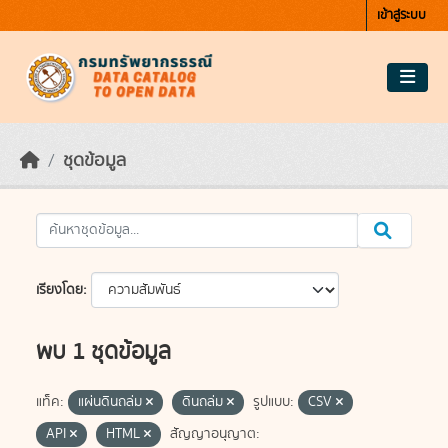
Skip to main content
เข้าสู่ระบบ
ชุดข้อมูล
เรียงโดย
พบ 1 ชุดข้อมูล
แท็ค:
แผ่นดินถล่ม
ดินถล่ม
รูปแบบ:
CSV
API
HTML
สัญญาอนุญาต: