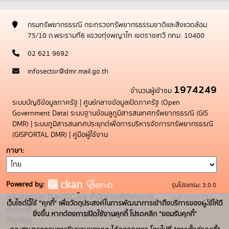
กรมทรัพยากรธรณี กระทรวงทรัพยากรธรรมชาติและสิ่งแวดล้อม
75/10 ถ.พระรามที่6 แขวงทุ่งพญาไท เขตราชเทวี กทม. 10400
02 621 9692
infosector@dmr.mail.go.th
1974249
จำนวนผู้เข้าชม
ระบบบัญชีข้อมูลภาครัฐ
|
ศูนย์กลางข้อมูลเปิดภาครัฐ (Open
Government Data)
ระบบฐานข้อมลูภูมิสารสนเทศทรัพยากรธรณี (GIS
DMR)
|
ระบบภูมิสารสนเทศประยุกต์เพื่อการบริหารจัดการทรัพยากรธรณี
(GISPORTAL DMR)
|
คู่มือผู้ใช้งาน
ภาษา
Powered by:
รุ่นโปรแกรม: 3.0.0
สนับสนุนระบบ Thai-GDC โดย สำนักงานสถิติแห่งชาติ
วันที่: 2025-05-
x
เว็บไซต์นี้ใช้ "คุกกี้" เพื่อวัตถุประสงค์ในการพัฒนาการเข้าถึงบริการของผู้ใช้ให้ดี
เว็บไซต์ที่
19
ยิ่งขึ้น หากต้องการเปิดใช้งานคุกกี้ โปรดคลิก "ยอมรับคุกกี้"
ระบบบัญชีข้อมูลภาครัฐ
เกี่ยวข้อง: