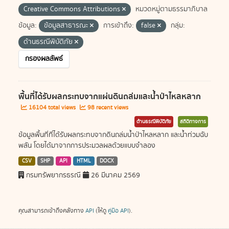
Creative Commons Attributions
หมวดหมู่ตามธรรมาภิบาล
ข้อมูล:
ข้อมูลสาธารณะ
การเข้าถึง:
false
กลุ่ม:
ด้านธรณีพิบัติภัย
กรองผลลัพธ์
พื้นที่ได้รับผลกระทบจากแผ่นดินถล่มและน้ำป่าไหลหลาก
16104 total views
98 recent views
ด้านธรณีพิบัติภัย
สถิติทางการ
ข้อมูลพื้นที่ที่ได้รับผลกระทบจากดินถล่มน้ำป่าไหลหลาก และน้ำท่วมฉับ
พลัน โดยได้มาจากการประมวลผลด้วยแบบจำลอง
CSV
SHP
API
HTML
DOCX
กรมทรัพยากรธรณี
26 มีนาคม 2569
คุณสามารถเข้าถึงคลังทาง
API
(ให้ดู
คู่มือ API
).