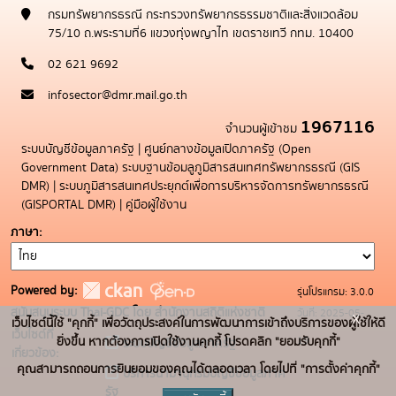
กรมทรัพยากรธรณี กระทรวงทรัพยากรธรรมชาติและสิ่งแวดล้อม
75/10 ถ.พระรามที่6 แขวงทุ่งพญาไท เขตราชเทวี กทม. 10400
02 621 9692
infosector@dmr.mail.go.th
1967116
จำนวนผู้เข้าชม
ระบบบัญชีข้อมูลภาครัฐ
|
ศูนย์กลางข้อมูลเปิดภาครัฐ (Open
Government Data)
ระบบฐานข้อมลูภูมิสารสนเทศทรัพยากรธรณี (GIS
DMR)
|
ระบบภูมิสารสนเทศประยุกต์เพื่อการบริหารจัดการทรัพยากรธรณี
(GISPORTAL DMR)
|
คู่มือผู้ใช้งาน
ภาษา
Powered by:
รุ่นโปรแกรม: 3.0.0
สนับสนุนระบบ Thai-GDC โดย สำนักงานสถิติแห่งชาติ
วันที่: 2025-05-
x
เว็บไซต์นี้ใช้ "คุกกี้" เพื่อวัตถุประสงค์ในการพัฒนาการเข้าถึงบริการของผู้ใช้ให้ดี
เว็บไซต์ที่
19
ยิ่งขึ้น หากต้องการเปิดใช้งานคุกกี้ โปรดคลิก "ยอมรับคุกกี้"
ระบบบัญชีข้อมูลภาครัฐ
เกี่ยวข้อง:
คุณสามารถถอนการยินยอมของคุณได้ตลอดเวลา โดยไปที่ "การตั้งค่าคุกกี้"
บริการนามานุกรมบัญชีข้อมูลภาค
รัฐ