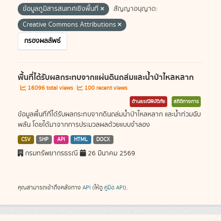
ข้อมูลภูมิสารสนเทศเชิงพื้นที่
สัญญาอนุญาต:
Creative Commons Attributions
กรองผลลัพธ์
พื้นที่ได้รับผลกระทบจากแผ่นดินถล่มและน้ำป่าไหลหลาก
16096 total views
100 recent views
ด้านธรณีพิบัติภัย
สถิติทางการ
ข้อมูลพื้นที่ที่ได้รับผลกระทบจากดินถล่มน้ำป่าไหลหลาก และน้ำท่วมฉับ
พลัน โดยได้มาจากการประมวลผลด้วยแบบจำลอง
CSV
SHP
API
HTML
DOCX
กรมทรัพยากรธรณี
26 มีนาคม 2569
คุณสามารถเข้าถึงคลังทาง
API
(ให้ดู
คู่มือ API
).