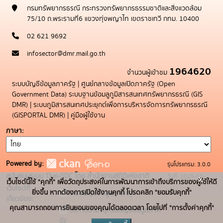
กรมทรัพยากรธรณี กระทรวงทรัพยากรธรรมชาติและสิ่งแวดล้อม
75/10 ถ.พระรามที่6 แขวงทุ่งพญาไท เขตราชเทวี กทม. 10400
02 621 9692
infosector@dmr.mail.go.th
1964620
จำนวนผู้เข้าชม
ระบบบัญชีข้อมูลภาครัฐ
|
ศูนย์กลางข้อมูลเปิดภาครัฐ (Open
Government Data)
ระบบฐานข้อมลูภูมิสารสนเทศทรัพยากรธรณี (GIS
DMR)
|
ระบบภูมิสารสนเทศประยุกต์เพื่อการบริหารจัดการทรัพยากรธรณี
(GISPORTAL DMR)
|
คู่มือผู้ใช้งาน
ภาษา
Powered by:
รุ่นโปรแกรม: 3.0.0
สนับสนุนระบบ Thai-GDC โดย สำนักงานสถิติแห่งชาติ
วันที่: 2025-05-
x
เว็บไซต์นี้ใช้ "คุกกี้" เพื่อวัตถุประสงค์ในการพัฒนาการเข้าถึงบริการของผู้ใช้ให้ดี
เว็บไซต์ที่
19
ยิ่งขึ้น หากต้องการเปิดใช้งานคุกกี้ โปรดคลิก "ยอมรับคุกกี้"
ระบบบัญชีข้อมูลภาครัฐ
เกี่ยวข้อง:
คุณสามารถถอนการยินยอมของคุณได้ตลอดเวลา โดยไปที่ "การตั้งค่าคุกกี้"
บริการนามานุกรมบัญชีข้อมูลภาค
รัฐ