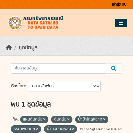
Skip to main content
เข้าสู่ระบบ
ชุดข้อมูล
เรียงโดย
พบ 1 ชุดข้อมูล
แท็ค:
แผ่นดินถล่ม
ดินถล่ม
น้ำป่าไหลหลาก
ธรณีพิบัติภัย
น้ำท่วมฉับพลัน
หมวดหมู่ตามธรรมาภิบาล