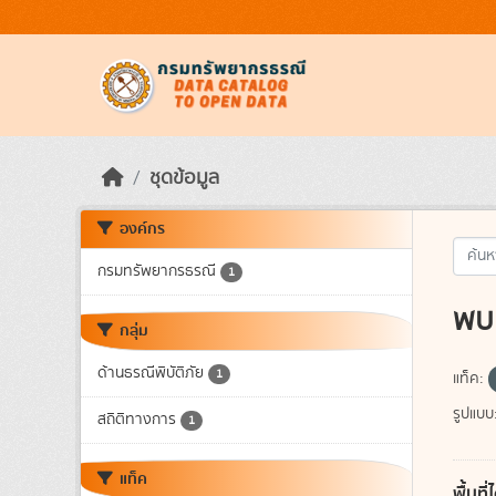
Skip to main content
ชุดข้อมูล
องค์กร
กรมทรัพยากรธรณี
1
พบ 
กลุ่ม
ด้านธรณีพิบัติภัย
1
แท็ค:
รูปแบบ
สถิติทางการ
1
แท็ค
พื้นท