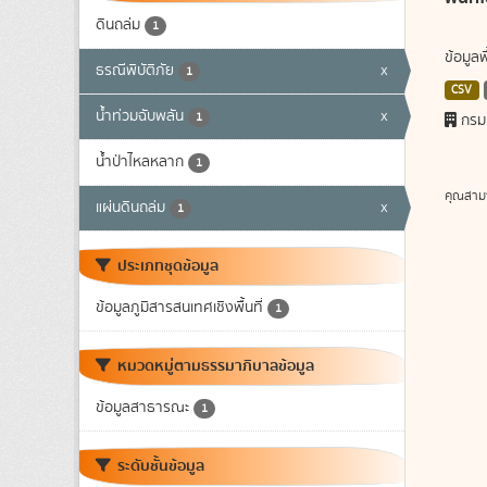
ดินถล่ม
1
ข้อมูล
ธรณีพิบัติภัย
x
1
CSV
น้ำท่วมฉับพลัน
x
1
กรม
น้ำป่าไหลหลาก
1
คุณสาม
แผ่นดินถล่ม
x
1
ประเภทชุดข้อมูล
ข้อมูลภูมิสารสนเทศเชิงพื้นที่
1
หมวดหมู่ตามธรรมาภิบาลข้อมูล
ข้อมูลสาธารณะ
1
ระดับชั้นข้อมูล