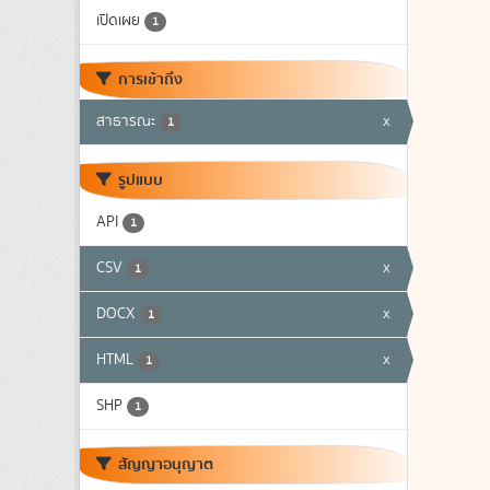
เปิดเผย
1
การเข้าถึง
สาธารณะ
x
1
รูปแบบ
API
1
CSV
x
1
DOCX
x
1
HTML
x
1
SHP
1
สัญญาอนุญาต