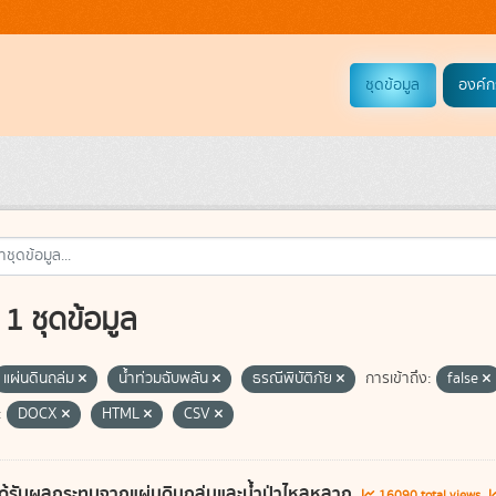
ชุดข้อมูล
องค์ก
1 ชุดข้อมูล
แผ่นดินถล่ม
น้ำท่วมฉับพลัน
ธรณีพิบัติภัย
การเข้าถึง:
false
:
DOCX
HTML
CSV
ี่ได้รับผลกระทบจากแผ่นดินถล่มและน้ำป่าไหลหลาก
16090 total views