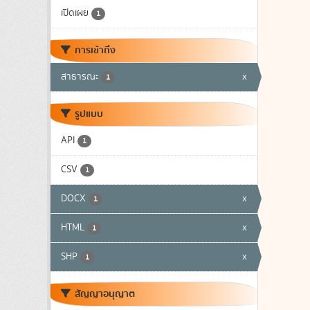
เปิดเผย
1
การเข้าถึง
สาธารณะ
x
1
รูปแบบ
API
1
CSV
1
DOCX
x
1
HTML
x
1
SHP
x
1
สัญญาอนุญาต