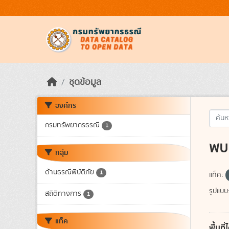
Skip to main content
ชุดข้อมูล
องค์กร
กรมทรัพยากรธรณี
1
พบ 
กลุ่ม
ด้านธรณีพิบัติภัย
1
แท็ค:
รูปแบบ
สถิติทางการ
1
แท็ค
พื้นท