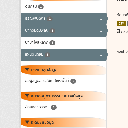
ดินถล่ม
1
ข้อมูล
ธรณีพิบัติภัย
x
1
CSV
น้ำท่วมฉับพลัน
x
1
กรม
น้ำป่าไหลหลาก
1
คุณสาม
แผ่นดินถล่ม
x
1
ประเภทชุดข้อมูล
ข้อมูลภูมิสารสนเทศเชิงพื้นที่
1
หมวดหมู่ตามธรรมาภิบาลข้อมูล
ข้อมูลสาธารณะ
1
ระดับชั้นข้อมูล