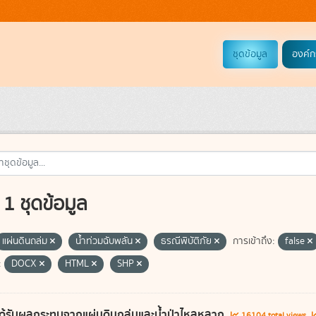
ชุดข้อมูล
องค์ก
1 ชุดข้อมูล
แผ่นดินถล่ม
น้ำท่วมฉับพลัน
ธรณีพิบัติภัย
การเข้าถึง:
false
:
DOCX
HTML
SHP
ี่ได้รับผลกระทบจากแผ่นดินถล่มและน้ำป่าไหลหลาก
16104 total views