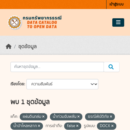
Skip to main content
เข้าสู่ระบบ
ชุดข้อมูล
เรียงโดย
พบ 1 ชุดข้อมูล
แท็ค:
แผ่นดินถล่ม
น้ำท่วมฉับพลัน
ธรณีพิบัติภัย
น้ำป่าไหลหลาก
การเข้าถึง:
false
รูปแบบ:
DOCX