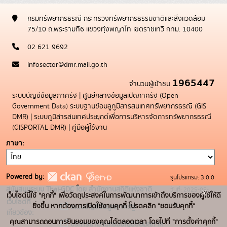
กรมทรัพยากรธรณี กระทรวงทรัพยากรธรรมชาติและสิ่งแวดล้อม
75/10 ถ.พระรามที่6 แขวงทุ่งพญาไท เขตราชเทวี กทม. 10400
02 621 9692
infosector@dmr.mail.go.th
1965447
จำนวนผู้เข้าชม
ระบบบัญชีข้อมูลภาครัฐ
|
ศูนย์กลางข้อมูลเปิดภาครัฐ (Open
Government Data)
ระบบฐานข้อมลูภูมิสารสนเทศทรัพยากรธรณี (GIS
DMR)
|
ระบบภูมิสารสนเทศประยุกต์เพื่อการบริหารจัดการทรัพยากรธรณี
(GISPORTAL DMR)
|
คู่มือผู้ใช้งาน
ภาษา
Powered by:
รุ่นโปรแกรม: 3.0.0
สนับสนุนระบบ Thai-GDC โดย สำนักงานสถิติแห่งชาติ
วันที่: 2025-05-
x
เว็บไซต์นี้ใช้ "คุกกี้" เพื่อวัตถุประสงค์ในการพัฒนาการเข้าถึงบริการของผู้ใช้ให้ดี
เว็บไซต์ที่
19
ยิ่งขึ้น หากต้องการเปิดใช้งานคุกกี้ โปรดคลิก "ยอมรับคุกกี้"
ระบบบัญชีข้อมูลภาครัฐ
เกี่ยวข้อง:
คุณสามารถถอนการยินยอมของคุณได้ตลอดเวลา โดยไปที่ "การตั้งค่าคุกกี้"
บริการนามานุกรมบัญชีข้อมูลภาค