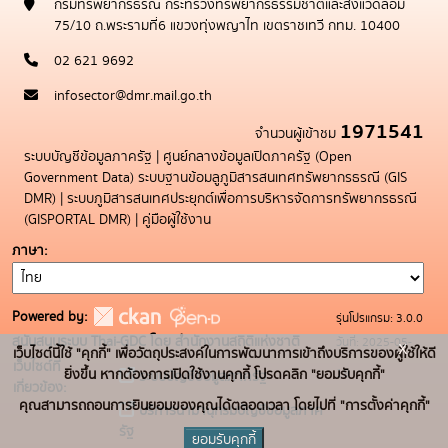
กรมทรัพยากรธรณี กระทรวงทรัพยากรธรรมชาติและสิ่งแวดล้อม
75/10 ถ.พระรามที่6 แขวงทุ่งพญาไท เขตราชเทวี กทม. 10400
02 621 9692
infosector@dmr.mail.go.th
1971541
จำนวนผู้เข้าชม
ระบบบัญชีข้อมูลภาครัฐ
|
ศูนย์กลางข้อมูลเปิดภาครัฐ (Open
Government Data)
ระบบฐานข้อมลูภูมิสารสนเทศทรัพยากรธรณี (GIS
DMR)
|
ระบบภูมิสารสนเทศประยุกต์เพื่อการบริหารจัดการทรัพยากรธรณี
(GISPORTAL DMR)
|
คู่มือผู้ใช้งาน
ภาษา
Powered by:
รุ่นโปรแกรม: 3.0.0
สนับสนุนระบบ Thai-GDC โดย สำนักงานสถิติแห่งชาติ
วันที่: 2025-05-
x
เว็บไซต์นี้ใช้ "คุกกี้" เพื่อวัตถุประสงค์ในการพัฒนาการเข้าถึงบริการของผู้ใช้ให้ดี
เว็บไซต์ที่
19
ยิ่งขึ้น หากต้องการเปิดใช้งานคุกกี้ โปรดคลิก "ยอมรับคุกกี้"
ระบบบัญชีข้อมูลภาครัฐ
เกี่ยวข้อง:
คุณสามารถถอนการยินยอมของคุณได้ตลอดเวลา โดยไปที่ "การตั้งค่าคุกกี้"
บริการนามานุกรมบัญชีข้อมูลภาค
รัฐ
ยอมรับคุกกี้