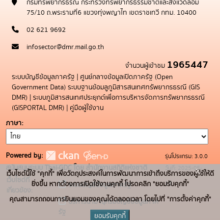
กรมทรัพยากรธรณี กระทรวงทรัพยากรธรรมชาติและสิ่งแวดล้อม
75/10 ถ.พระรามที่6 แขวงทุ่งพญาไท เขตราชเทวี กทม. 10400
02 621 9692
infosector@dmr.mail.go.th
1965447
จำนวนผู้เข้าชม
ระบบบัญชีข้อมูลภาครัฐ
|
ศูนย์กลางข้อมูลเปิดภาครัฐ (Open
Government Data)
ระบบฐานข้อมลูภูมิสารสนเทศทรัพยากรธรณี (GIS
DMR)
|
ระบบภูมิสารสนเทศประยุกต์เพื่อการบริหารจัดการทรัพยากรธรณี
(GISPORTAL DMR)
|
คู่มือผู้ใช้งาน
ภาษา
Powered by:
รุ่นโปรแกรม: 3.0.0
สนับสนุนระบบ Thai-GDC โดย สำนักงานสถิติแห่งชาติ
วันที่: 2025-05-
x
เว็บไซต์นี้ใช้ "คุกกี้" เพื่อวัตถุประสงค์ในการพัฒนาการเข้าถึงบริการของผู้ใช้ให้ดี
เว็บไซต์ที่
19
ยิ่งขึ้น หากต้องการเปิดใช้งานคุกกี้ โปรดคลิก "ยอมรับคุกกี้"
ระบบบัญชีข้อมูลภาครัฐ
เกี่ยวข้อง:
คุณสามารถถอนการยินยอมของคุณได้ตลอดเวลา โดยไปที่ "การตั้งค่าคุกกี้"
บริการนามานุกรมบัญชีข้อมูลภาค
รัฐ
ยอมรับคุกกี้