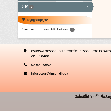
SHP
x
1
สัญญาอนุญาต
Creative Commons Attributions
1
กรมทรัพยากรธรณี กระทรวงทรัพยากรธรรมชาติและสิ่งแวด
กทม. 10400
02 621 9692
infosector@dmr.mail.go.th
เว็บไซต์นี้ใช้ "คุกกี้" เพื