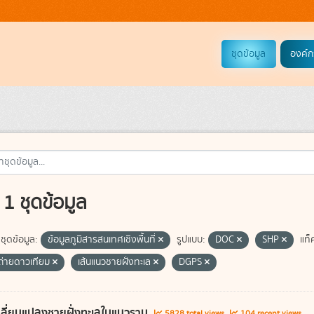
ชุดข้อมูล
องค์ก
1 ชุดข้อมูล
ชุดข้อมูล:
ข้อมูลภูมิสารสนเทศเชิงพื้นที่
รูปแบบ:
DOC
SHP
แท็
่ายดาวเทียม
เส้นแนวชายฝั่งทะเล
DGPS
ลี่ยนแปลงชายฝั่งทะเลในแนวราบ
5828 total views
104 recent views