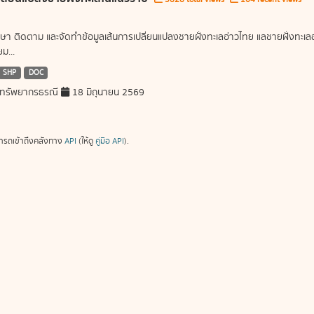
ษา ติดตาม และจัดทำข้อมูลเส้นการเปลี่ยนแปลงชายฝั่งทะเลอ่าวไทย แลชายฝั่งท
ม...
SHP
DOC
ทรัพยากรธรณี
18 มิถุนายน 2569
ารถเข้าถึงคลังทาง
API
(ให้ดู
คู่มือ API
).