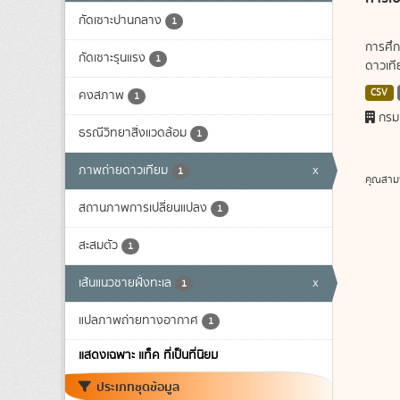
กัดเซาะปานกลาง
1
การศึก
กัดเซาะรุนแรง
1
ดาวเทีย
CSV
คงสภาพ
1
กรม
ธรณีวิทยาสิ่งแวดล้อม
1
ภาพถ่ายดาวเทียม
x
1
คุณสาม
สถานภาพการเปลี่ยนแปลง
1
สะสมตัว
1
เส้นแนวชายฝั่งทะเล
x
1
แปลภาพถ่ายทางอากาศ
1
แสดงเฉพาะ แท็ค ที่เป็นที่นิยม
ประเภทชุดข้อมูล