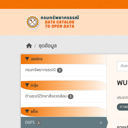
Skip to main content
ชุดข้อมูล
องค์กร
กรมทรัพยากรธรณี
1
พบ 
กลุ่ม
ด้านธรณีวิทยาสิ่งแวดล้อม
1
ประเภท
ภาพถ
แท็ค
DGPS
x
1
การเป